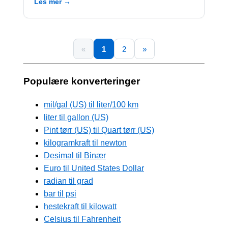
Les mer →
«
1
2
»
Populære konverteringer
mil/gal (US) til liter/100 km
liter til gallon (US)
Pint tørr (US) til Quart tørr (US)
kilogramkraft til newton
Desimal til Binær
Euro til United States Dollar
radian til grad
bar til psi
hestekraft til kilowatt
Celsius til Fahrenheit