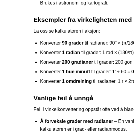
Brukes i astronomi og kartografi.
Eksempler fra virkeligheten med f
La oss se kalkulatoren i aksjon:
Konverter
90 grader
til radianer: 90° × (π/1
Konverter
1 radian
til grader: 1 rad × (180/π
Konverter
200 gradianer
til grader: 200 gon
Konverter
1 bue minutt
til grader: 1' ÷ 60 =
0
Konverter
1 omdreining
til radianer: 1 r × 2
Vanlige feil å unngå
Feil i vinkelkonvertering oppstår ofte ved å bla
Å forveksle grader med radianer
– En vanli
kalkulatoren er i grad- eller radianmodus.