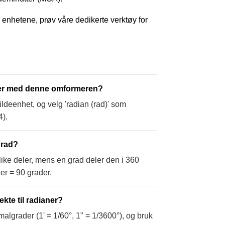
 enhetene, prøv våre dedikerte verktøy for
aner med denne omformeren?
 kildeenhet, og velg 'radian (rad)' som
4).
grad?
 like deler, mens en grad deler den i 360
er = 90 grader.
kte til radianer?
malgrader (1' = 1/60°, 1" = 1/3600°), og bruk