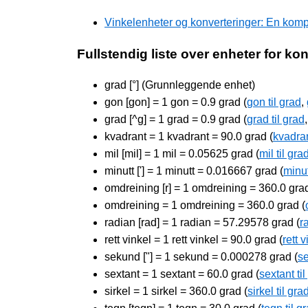
Vinkelenheter og konverteringer: En komple
Fullstendig liste over enheter for ko
grad [°] (Grunnleggende enhet)
gon [gon] = 1 gon = 0.9 grad (
gon til grad
,
grad [^g] = 1 grad = 0.9 grad (
grad til grad
kvadrant = 1 kvadrant = 90.0 grad (
kvadran
mil [mil] = 1 mil = 0.05625 grad (
mil til gra
minutt ['] = 1 minutt = 0.016667 grad (
minut
omdreining [r] = 1 omdreining = 360.0 grad
omdreining = 1 omdreining = 360.0 grad (
radian [rad] = 1 radian = 57.29578 grad (
r
rett vinkel = 1 rett vinkel = 90.0 grad (
rett v
sekund ["] = 1 sekund = 0.000278 grad (
se
sextant = 1 sextant = 60.0 grad (
sextant til
sirkel = 1 sirkel = 360.0 grad (
sirkel til gra