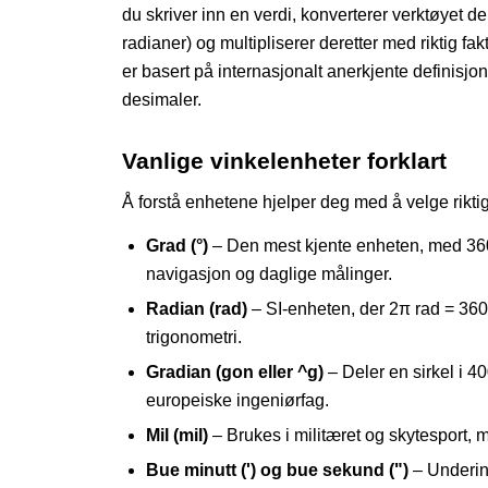
du skriver inn en verdi, konverterer verktøyet de
radianer) og multipliserer deretter med riktig fa
er basert på internasjonalt anerkjente definisjon
desimaler.
Vanlige vinkelenheter forklart
Å forstå enhetene hjelper deg med å velge rikti
Grad (°)
– Den mest kjente enheten, med 360° 
navigasjon og daglige målinger.
Radian (rad)
– SI-enheten, der 2π rad = 360°
trigonometri.
Gradian (gon eller ^g)
– Deler en sirkel i 4
europeiske ingeniørfag.
Mil (mil)
– Brukes i militæret og skytesport, 
Bue minutt (') og bue sekund (")
– Underinn