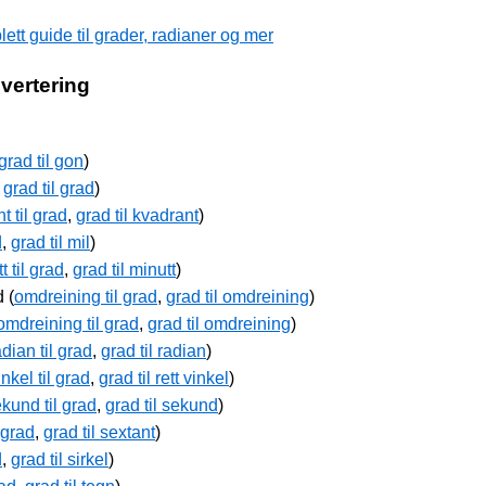
tt guide til grader, radianer og mer
nvertering
grad til gon
)
,
grad til grad
)
t til grad
,
grad til kvadrant
)
d
,
grad til mil
)
t til grad
,
grad til minutt
)
 (
omdreining til grad
,
grad til omdreining
)
omdreining til grad
,
grad til omdreining
)
adian til grad
,
grad til radian
)
inkel til grad
,
grad til rett vinkel
)
kund til grad
,
grad til sekund
)
 grad
,
grad til sextant
)
d
,
grad til sirkel
)