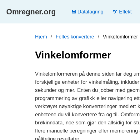
Omregner.org
💾 Datalagring
🔌 Effekt
Hjem
Felles konvertere
Vinkelomformer
Vinkelomformer
Vinkelomformeren på denne siden lar deg um
forskjellige enheter for vinkelmåling, inkluder
sekunder og mer. Enten du jobber med geome
programmering av grafikk eller navigering ett
verktøyet nøyaktige konverteringer med ett kl
enhetene du vil konvertere fra og til. Omfor
brøkinndata, noe som gjør den allsidig for st
flere manuelle beregninger eller memorering 
pålitelige resultater.