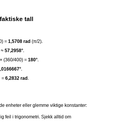
aktiske tall
80) =
1,5708 rad
(π/2).
) ≈
57,2958°
.
 × (360/400) =
180°
.
,0166667°
.
π =
6,2832 rad
.
nde enheter eller glemme viktige konstanter:
g feil i trigonometri. Sjekk alltid om