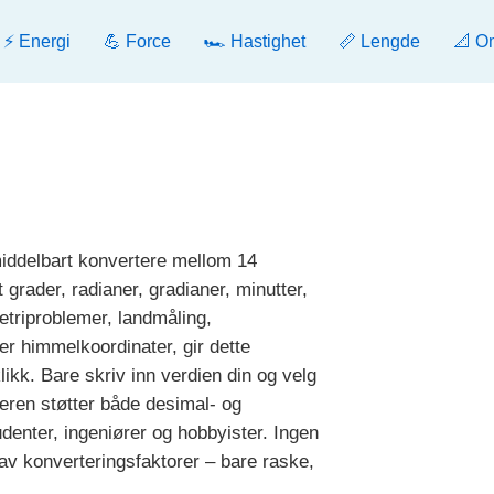
⚡ Energi
💪 Force
🏎️ Hastighet
📏 Lengde
📐 O
iddelbart konvertere mellom 14
t grader, radianer, gradianer, minutter,
triproblemer, landmåling,
er himmelkoordinater, gir dette
ikk. Bare skriv inn verdien din og velg
meren støtter både desimal- og
udenter, ingeniører og hobbyister. Ingen
av konverteringsfaktorer – bare raske,