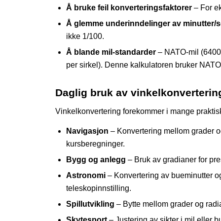
Å bruke feil konverteringsfaktorer
– For ek
Å glemme underinndelinger av minutter/
ikke 1/100.
Å blande mil-standarder
– NATO-mil (6400 pe
per sirkel). Denne kalkulatoren bruker NATO
Daglig bruk av vinkelkonverterin
Vinkelkonvertering forekommer i mange praktisk
Navigasjon
– Konvertering mellom grader og
kursberegninger.
Bygg og anlegg
– Bruk av gradianer for pre
Astronomi
– Konvertering av bueminutter og
teleskopinnstilling.
Spillutvikling
– Bytte mellom grader og radia
Skytesport
– Justering av sikter i mil eller