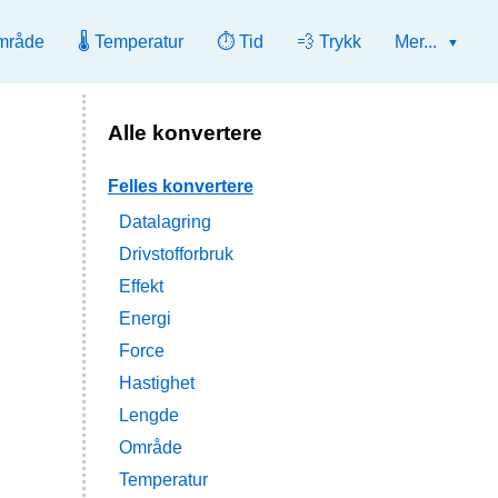
mråde
🌡️ Temperatur
⏱️ Tid
💨 Trykk
Mer...
Alle konvertere
Felles konvertere
Datalagring
Drivstofforbruk
Effekt
Energi
Force
Hastighet
Lengde
Område
Temperatur