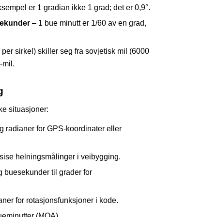
sempel er 1 gradian ikke 1 grad; det er 0,9°.
sekunder
– 1 bue minutt er 1/60 av en grad,
r sirkel) skiller seg fra sovjetisk mil (6000
-mil.
g
e situasjoner:
 radianer for GPS-koordinater eller
sise helningsmålinger i veibygging.
 buesekunder til grader for
ner for rotasjonsfunksjoner i kode.
 bueminutter (MOA).