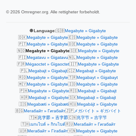
© 2026 Omregner.org. Alle rettigheter forbeholdt.
🇬🇧
🌐 Language:
Megabyte » Gigabyte
🇩🇰
🇪🇸
Megabyte » Gigabyte
Megabyte » Gigabyte
🇵🇹
🇩🇪
Megabyte » Gigabyte
Megabyte » Gigabyte
🇳🇴
🇸🇪
Megabyte » Gigabyte
Megabyte » Gigabyte
🇫🇮
🇳🇱
Megatavu » Gigatavu
Megabyte » Gigabyte
🇫🇷
🇮🇹
Mégaoctet » Gigaoctet
Megabyte » Gigabyte
🇵🇱
🇨🇿
Megabajt » Gigabajt
Megabajt » Gigabyte
🇷🇴
🇹🇷
Megabyte » Gigabyte
Megabayt » Gigabayt
🇲🇾
🇮🇩
Megabyte » Gigabyte
Megabyte » Gigabyte
🇵🇭
🇷🇸
Megabyte » Gigabyte
Megabajt » Gigabajt
🇭🇷
🇸🇰
Megabajt » Gigabyte
Megabajt » Gigabajt
🇮🇸
🇭🇺
Megabæti » Gigabæti
Megabájt » Gigabyte
🇧🇬
🇯🇵
Мегабайт » Гигабайт
メガバイト » ギガバイト
🇹🇼
🇨🇳
兆字節 » 吉字節
兆字节 » 吉字节
🇹🇭
🇷🇺
เมกะไบต์ » กิกะไบต์
Мегабайт » Гигабайт
🇺🇦
🇻🇳
Мегабайт » Гігабайт
Megabyte » Gigabyte