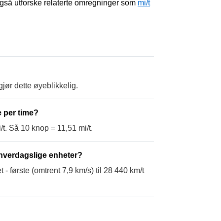
også utforske relaterte omregninger som
mi/t
gjør dette øyeblikkelig.
e per time?
/t. Så 10 knop = 11,51 mi/t.
 hverdagslige enheter?
 første (omtrent 7,9 km/s) til 28 440 km/t