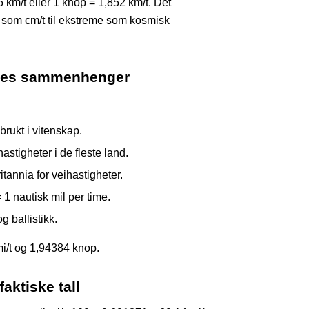
 km/t eller 1 knop = 1,852 km/t. Det
r som cm/t til ekstreme som kosmisk
eres sammenhenger
rukt i vitenskap.
astigheter i de fleste land.
tannia for veihastigheter.
= 1 nautisk mil per time.
g ballistikk.
mi/t og 1,94384 knop.
aktiske tall