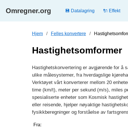
Omregner.org
💾 Datalagring
🔌 Effekt
Hjem
Felles konvertere
Hastighetsomfo
Hastighetsomformer
Hastighetskonvertering er avgjørende for å 
ulike målesystemer, fra hverdagslige kjørehas
Verktøyet vårt konverterer mellom 20 enheter
time (km/t), meter per sekund (m/s), miles pe
spesialiserte enheter som Kosmisk hastighet 
eller reisende, hjelper nøyaktige hastighets
fysikkberegninger og forståelse av fartsgren
Fra: