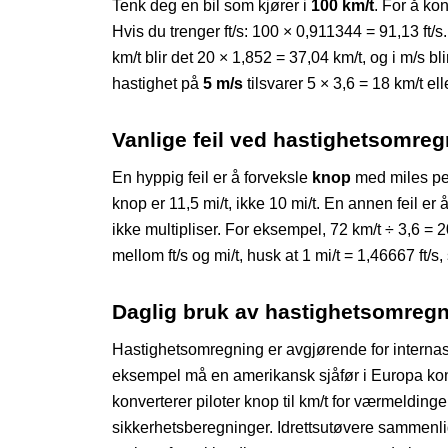
Tenk deg en bil som kjører i
100 km/t
. For å kon
Hvis du trenger ft/s: 100 × 0,911344 = 91,13 ft/
km/t blir det 20 × 1,852 = 37,04 km/t, og i m/s b
hastighet på
5 m/s
tilsvarer 5 × 3,6 = 18 km/t el
Vanlige feil ved hastighetsomreg
En hyppig feil er å forveksle
knop
med miles per
knop er 11,5 mi/t, ikke 10 mi/t. En annen feil er å 
ikke multipliser. For eksempel, 72 km/t ÷ 3,6 = 
mellom ft/s og mi/t, husk at 1 mi/t = 1,46667 ft/s, 
Daglig bruk av hastighetsomreg
Hastighetsomregning er avgjørende for internasjo
eksempel må en amerikansk sjåfør i Europa konvert
konverterer piloter knop til km/t for værmeldinger.
sikkerhetsberegninger. Idrettsutøvere sammenlign