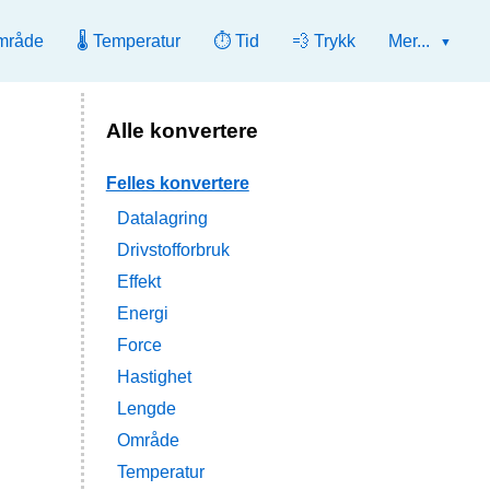
mråde
🌡️ Temperatur
⏱️ Tid
💨 Trykk
Mer...
Alle konvertere
Felles konvertere
Datalagring
Drivstofforbruk
Effekt
Energi
Force
Hastighet
Lengde
Område
Temperatur