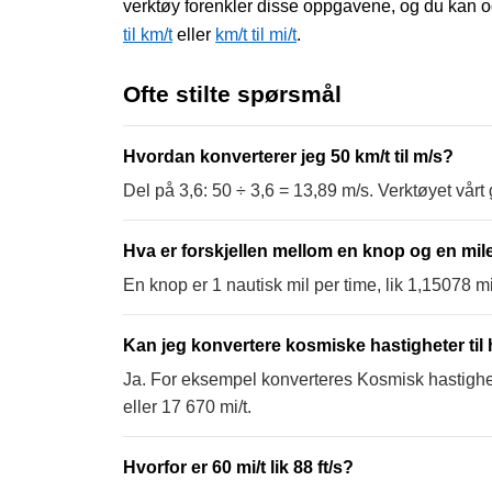
verktøy forenkler disse oppgavene, og du kan 
til km/t
eller
km/t til mi/t
.
Ofte stilte spørsmål
Hvordan konverterer jeg 50 km/t til m/s?
Del på 3,6: 50 ÷ 3,6 = 13,89 m/s. Verktøyet vårt 
Hva er forskjellen mellom en knop og en mil
En knop er 1 nautisk mil per time, lik 1,15078 mi
Kan jeg konvertere kosmiske hastigheter til
Ja. For eksempel konverteres Kosmisk hastighet -
eller 17 670 mi/t.
Hvorfor er 60 mi/t lik 88 ft/s?