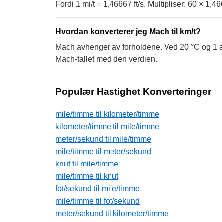
Fordi 1 mi/t = 1,46667 ft/s. Multipliser: 60 × 1,4
Hvordan konverterer jeg Mach til km/t?
Mach avhenger av forholdene. Ved 20 °C og 1 at
Mach-tallet med den verdien.
Populær Hastighet Konverteringer
mile/timme til kilometer/timme
kilometer/timme til mile/timme
meter/sekund til mile/timme
mile/timme til meter/sekund
knut til mile/timme
mile/timme til knut
fot/sekund til mile/timme
mile/timme til fot/sekund
meter/sekund til kilometer/timme