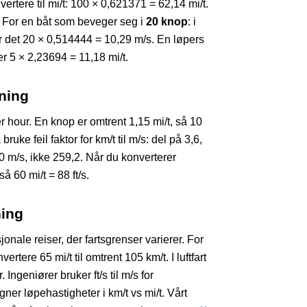
vertere til mi/t: 100 × 0,621371 = 62,14 mi/t.
s. For en båt som beveger seg i
20 knop
: i
lir det 20 × 0,514444 = 10,29 m/s. En løpers
ler 5 × 2,23694 = 11,18 mi/t.
ning
 hour. En knop er omtrent 1,15 mi/t, så 10
bruke feil faktor for km/t til m/s: del på 3,6,
20 m/s, ikke 259,2. Når du konverterer
så 60 mi/t = 88 ft/s.
ning
nale reiser, der fartsgrenser varierer. For
ere 65 mi/t til omtrent 105 km/t. I luftfart
 Ingeniører bruker ft/s til m/s for
er løpehastigheter i km/t vs mi/t. Vårt