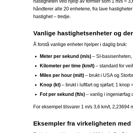
hastigheten ved hjelp av formler som 1 m/s = 3,6
håndterer alle 20 enhetene, fra lave hastighete
hastighet – tredje.
Vanlige hastighetsenheter og d
Å forstå vanlige enheter hjelper i daglig bruk:
Meter per sekund (m/s)
– SI-basisenheten, b
Kilometer per time (km/t)
– standard for veih
Miles per hour (mi/t)
– brukt i USA og Storbri
Knop (kt)
– brukt i luftfart og sjøfart; 1 knop 
Fot per sekund (ft/s)
– vanlig i ingeniørfag o
For eksempel tilsvarer 1 m/s 3,6 km/t, 2,23694 
Eksempler fra virkeligheten med f