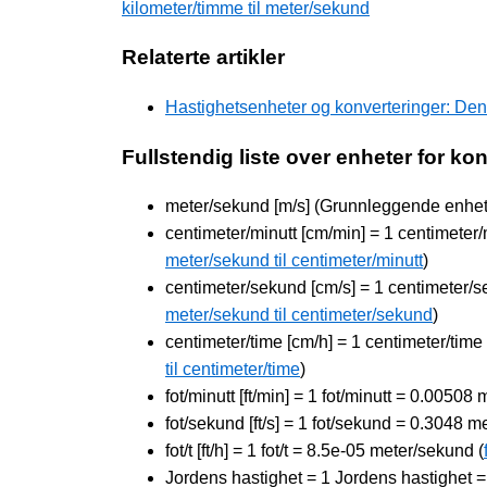
kilometer/timme til meter/sekund
Relaterte artikler
Hastighetsenheter og konverteringer: De
Fullstendig liste over enheter for ko
meter/sekund [m/s] (Grunnleggende enhet
centimeter/minutt [cm/min] = 1 centimeter
meter/sekund til centimeter/minutt
)
centimeter/sekund [cm/s] = 1 centimeter/
meter/sekund til centimeter/sekund
)
centimeter/time [cm/h] = 1 centimeter/tim
til centimeter/time
)
fot/minutt [ft/min] = 1 fot/minutt = 0.00508
fot/sekund [ft/s] = 1 fot/sekund = 0.3048 m
fot/t [ft/h] = 1 fot/t = 8.5e-05 meter/sekund (
Jordens hastighet = 1 Jordens hastighet 