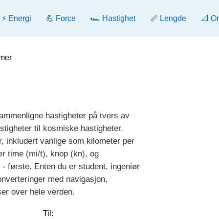
⚡ Energi
💪 Force
🏎️ Hastighet
📏 Lengde
📐 O
rmer
sammenligne hastigheter på tvers av
tigheter til kosmiske hastigheter.
, inkludert vanlige som kilometer per
r time (mi/t), knop (kn), og
- første. Enten du er student, ingeniør
konverteringer med navigasjon,
ser over hele verden.
Til: