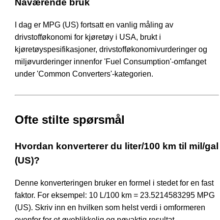
Nåværende bruk
I dag er MPG (US) fortsatt en vanlig måling av
drivstofføkonomi for kjøretøy i USA, brukt i
kjøretøyspesifikasjoner, drivstofføkonomivurderinger og
miljøvurderinger innenfor 'Fuel Consumption'-omfanget
under 'Common Converters'-kategorien.
Ofte stilte spørsmål
Hvordan konverterer du liter/100 km til mil/gal
(US)?
Denne konverteringen bruker en formel i stedet for en fast
faktor. For eksempel: 10 L/100 km = 23.5214583295 MPG
(US). Skriv inn en hvilken som helst verdi i omformeren
ovenfor for et øyeblikkelig og nøyaktig resultat.