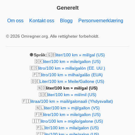
Generelt
Om oss
Kontakt oss
Blogg
Personvernerklæring
© 2026 Omregner.org. Alle rettigheter forbeholdt.
🇬🇧
🌐 Språk:
liter/100 km » mil/gal (US)
🇩🇰
liter/100 km » mile/gallon (US)
🇪🇸
litro/100 km » milla/galón (EE. UU.)
🇵🇹
litro/100 km » milha/galão (EUA)
🇩🇪
Liter/100 km » Meile/Gallone (US)
🇳🇴
liter/100 km » mil/gal (US)
🇸🇪
liter/100 km » mil/mil (US)
🇫🇮
litraa/100 km » maili/galonaali (Yhdysvallat)
🇳🇱
liter/100 km » mijl/gallon (VS)
🇫🇷
litre/100 km » mile/gallon (US)
🇮🇹
litro/100 km » miglio/galone (US)
🇵🇱
litr/100 km » mila/galon (US)
🇨🇿
litr/100 km » míle/galon (US)