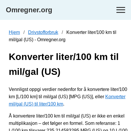
Omregner.org
Hjem
Drivstofforbruk
Konverter liter/100 km til
mil/gal (US) - Omregner.org
Konverter liter/100 km til
mil/gal (US)
Vennligst oppgi verdier nedenfor for å konvertere liter/100
km [L/100 km] til mil/gal (US) [MPG (US)], eller
Konverter
mil/gal (US) til liter/100 km
.
Å konvertere liter/100 km til mil/gal (US) er ikke en enkel
multiplikasjon – det følger en formel. Som referanse: 1
L/100 km tilsvarer 235.214583295 MPG (US) og 10 L/100