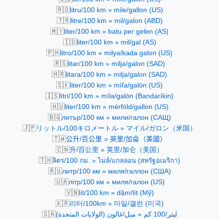
🇷🇴
litru/100 km » mile/gallon (US)
🇹🇷
litre/100 km » mil/galon (ABD)
🇲🇾
liter/100 km » batu per gelen (AS)
🇮🇩
liter/100 km » mil/gal (AS)
🇵🇭
litro/100 km » milya/kada galon (US)
🇷🇸
litar/100 km » milja/galon (SAD)
🇭🇷
litara/100 km » milja/galon (SAD)
🇸🇰
liter/100 km » míľa/galón (US)
🇮🇸
lítri/100 km » míla/galón (Bandaríkin)
🇭🇺
liter/100 km » mérföld/gallon (US)
🇧🇬
литър/100 км » мили/галон (САЩ)
🇯🇵
リットル/100キロメートル » マイル/ガロン（米国）
🇹🇼
公升/百公里 » 英里/加侖（美國）
🇨🇳
升/百公里 » 英里/加仑（美国）
🇹🇭
ลิตร/100 กม. » ไมล์/แกลลอน (สหรัฐอเมริกา)
🇷🇺
литр/100 км » миля/галлон (США)
🇺🇦
літр/100 км » миля/галон (US)
🇻🇳
lít/100 km » dặm/lít (Mỹ)
🇰🇷
리터/100km » 마일/갤런 (미국)
🇸🇦
ليتر/100 كم » ميل/غالون (الولايات المتحدة)