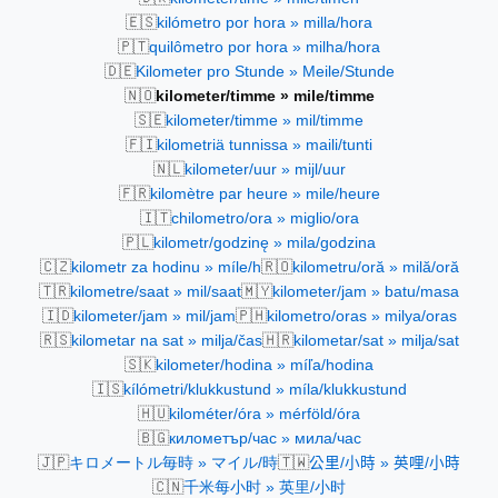
🇪🇸
kilómetro por hora » milla/hora
🇵🇹
quilômetro por hora » milha/hora
🇩🇪
Kilometer pro Stunde » Meile/Stunde
🇳🇴
kilometer/timme » mile/timme
🇸🇪
kilometer/timme » mil/timme
🇫🇮
kilometriä tunnissa » maili/tunti
🇳🇱
kilometer/uur » mijl/uur
🇫🇷
kilomètre par heure » mile/heure
🇮🇹
chilometro/ora » miglio/ora
🇵🇱
kilometr/godzinę » mila/godzina
🇨🇿
🇷🇴
kilometr za hodinu » míle/h
kilometru/oră » milă/oră
🇹🇷
🇲🇾
kilometre/saat » mil/saat
kilometer/jam » batu/masa
🇮🇩
🇵🇭
kilometer/jam » mil/jam
kilometro/oras » milya/oras
🇷🇸
🇭🇷
kilometar na sat » milja/čas
kilometar/sat » milja/sat
🇸🇰
kilometer/hodina » míľa/hodina
🇮🇸
kílómetri/klukkustund » míla/klukkustund
🇭🇺
kilométer/óra » mérföld/óra
🇧🇬
километър/час » мила/час
🇯🇵
🇹🇼
キロメートル毎時 » マイル/時
公里/小時 » 英哩/小時
🇨🇳
千米每小时 » 英里/小时