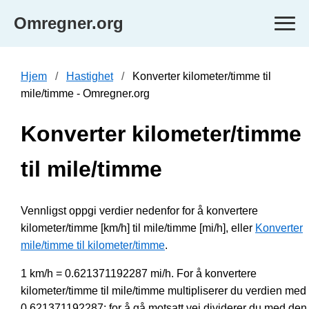
Omregner.org
Hjem
Hastighet
Konverter kilometer/timme til
mile/timme - Omregner.org
Konverter kilometer/timme
til mile/timme
Vennligst oppgi verdier nedenfor for å konvertere
kilometer/timme [km/h] til mile/timme [mi/h], eller
Konverter
mile/timme til kilometer/timme
.
1 km/h = 0.621371192287 mi/h. For å konvertere
kilometer/timme til mile/timme multipliserer du verdien med
0.621371192287; for å gå motsatt vei dividerer du med den