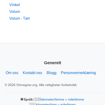
Vinkel
Volum
Volum - Tørr
Generelt
Om oss
Kontakt oss
Blogg
Personvernerklæring
© 2026 Omregner.org. Alle rettigheter forbeholdt.
🇬🇧
🌐 Språk:
kilometer/timme » mile/timme
🇩🇰
kilometer/time » mile/timen