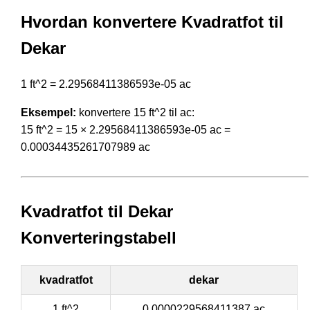
Hvordan konvertere Kvadratfot til
Dekar
1 ft^2 = 2.29568411386593e-05 ac
Eksempel:
konvertere 15 ft^2 til ac:
15 ft^2 = 15 × 2.29568411386593e-05 ac =
0.00034435261707989 ac
Kvadratfot til Dekar
Konverteringstabell
kvadratfot
dekar
1 ft^2
0.0000229568411387 ac