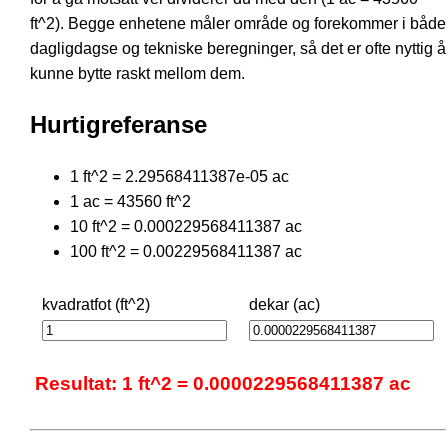
ft^2). Begge enhetene måler område og forekommer i både
dagligdagse og tekniske beregninger, så det er ofte nyttig å
kunne bytte raskt mellom dem.
Hurtigreferanse
1 ft^2 = 2.29568411387e-05 ac
1 ac = 43560 ft^2
10 ft^2 = 0.000229568411387 ac
100 ft^2 = 0.00229568411387 ac
kvadratfot (ft^2)
dekar (ac)
Resultat: 1 ft^2 = 0.0000229568411387 ac