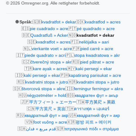
© 2026 Omregner.org. Alle rettigheter forbeholdt.
🇬🇧
🇩🇰
🌐 Språk:
kvadratfot » dekar
kvadratfod » acres
🇪🇸
🇵🇹
pie cuadrado » acre
pé quadrado » acre
🇩🇪
🇳🇴
Quadratfuß » Acker
kvadratfot » dekar
🇸🇪
🇫🇮
kvadratfot » acres
neliöjalka » aari
🇳🇱
🇫🇷
vierkante voet » acre
pied carré » acre
🇮🇹
🇵🇱
piede quadrato » acri
stopa kwadratowa » akr
🇨🇿
🇷🇴
čtverečný stopa » akr
pied pătrat » acre
🇹🇷
🇲🇾
kare ayak » acres
kaki persegi » ekar
🇮🇩
🇵🇭
kaki persegi » ekar
kapatirang parisukat » acre
🇷🇸
🇭🇷
kvadratni stopa » jutro
kvadratni stopa » jutro
🇸🇰
🇮🇸
štvorcová stopa » akre
ferningur ferningur » akra
🇭🇺
🇧🇬
négyzetméter » hold
квадратен фут » акър
🇯🇵
🇹🇼
平方フィート » エーカー
平方英尺 » 英畝
🇨🇳
🇹🇭
平方英尺 » 英亩
ตารางฟุต » เอเคอร์
🇷🇺
🇺🇦
квадратный фут » акр
квадратний фут » акр
🇻🇳
🇰🇷
foot vuông » acre
평방 피트 » 에이커
🇸🇦
🇬🇷
قدم مربع » فدان
τετραγωνικό πόδι » στρέμμα