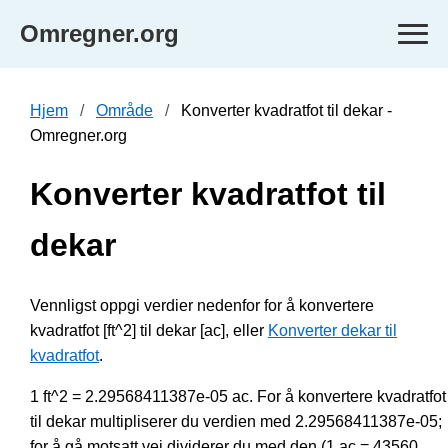
Omregner.org
Hjem
Område
Konverter kvadratfot til dekar -
Omregner.org
Konverter kvadratfot til
dekar
Vennligst oppgi verdier nedenfor for å konvertere
kvadratfot [ft^2] til dekar [ac], eller
Konverter dekar til
kvadratfot
.
1 ft^2 = 2.29568411387e-05 ac. For å konvertere kvadratfot
til dekar multipliserer du verdien med 2.29568411387e-05;
for å gå motsatt vei dividerer du med den (1 ac = 43560