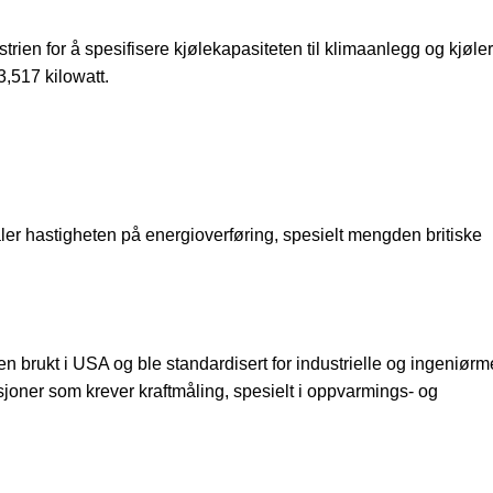
ien for å spesifisere kjølekapasiteten til klimaanlegg og kjøler
3,517 kilowatt.
måler hastigheten på energioverføring, spesielt mengden britiske
en brukt i USA og ble standardisert for industrielle og ingeniør
sjoner som krever kraftmåling, spesielt i oppvarmings- og