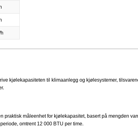
h
h
/h
skrive kjølekapasiteten til klimaanlegg og kjølesystemer, tilsvare
r.
 en praktisk måleenhet for kjølekapasitet, basert på mengden v
s periode, omtrent 12 000 BTU per time.