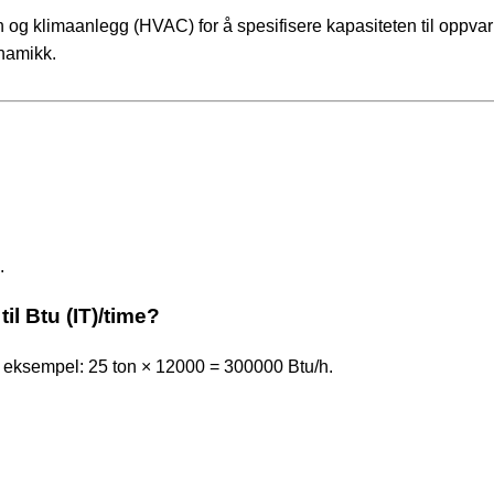
 og klimaanlegg (HVAC) for å spesifisere kapasiteten til oppva
ynamikk.
.
il Btu (IT)/time?
or eksempel: 25 ton × 12000 = 300000 Btu/h.
?