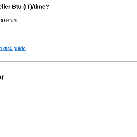
eller Btu (IT)/time?
00 Btu/h.
aktisk guide
er