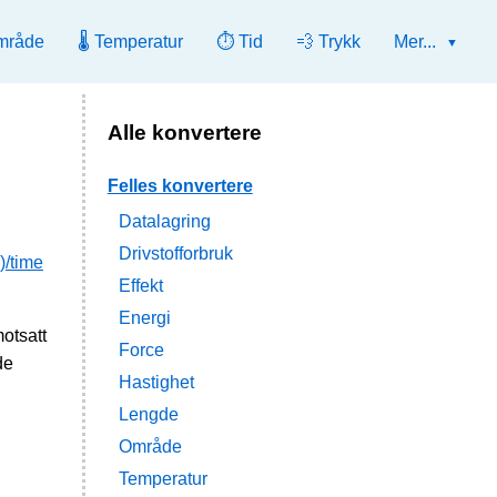
mråde
🌡️ Temperatur
⏱️ Tid
💨 Trykk
Mer...
Alle konvertere
Felles konvertere
Datalagring
Drivstofforbruk
)/time
Effekt
Energi
motsatt
Force
de
Hastighet
Lengde
Område
Temperatur