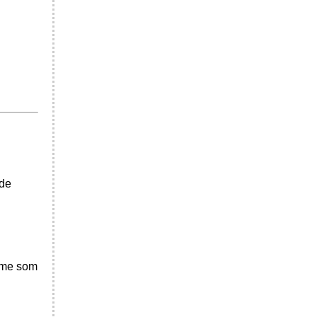
nde
arme som