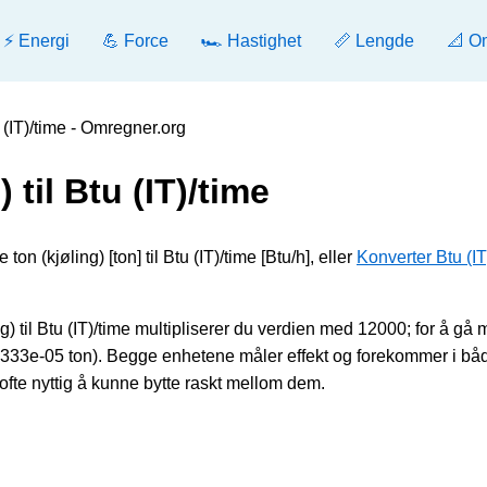
⚡ Energi
💪 Force
🏎️ Hastighet
📏 Lengde
📐 O
u (IT)/time - Omregner.org
 til Btu (IT)/time
on (kjøling) [ton] til Btu (IT)/time [Btu/h], eller
Konverter Btu (IT
g) til Btu (IT)/time multipliserer du verdien med 12000; for å gå 
3333e-05 ton). Begge enhetene måler effekt og forekommer i bå
ofte nyttig å kunne bytte raskt mellom dem.