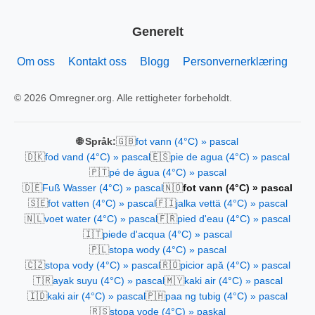
Generelt
Om oss
Kontakt oss
Blogg
Personvernerklæring
© 2026 Omregner.org. Alle rettigheter forbeholdt.
🇬🇧
🌐 Språk:
fot vann (4°C) » pascal
🇩🇰
🇪🇸
fod vand (4°C) » pascal
pie de agua (4°C) » pascal
🇵🇹
pé de água (4°C) » pascal
🇩🇪
🇳🇴
Fuß Wasser (4°C) » pascal
fot vann (4°C) » pascal
🇸🇪
🇫🇮
fot vatten (4°C) » pascal
jalka vettä (4°C) » pascal
🇳🇱
🇫🇷
voet water (4°C) » pascal
pied d'eau (4°C) » pascal
🇮🇹
piede d'acqua (4°C) » pascal
🇵🇱
stopa wody (4°C) » pascal
🇨🇿
🇷🇴
stopa vody (4°C) » pascal
picior apă (4°C) » pascal
🇹🇷
🇲🇾
ayak suyu (4°C) » pascal
kaki air (4°C) » pascal
🇮🇩
🇵🇭
kaki air (4°C) » pascal
paa ng tubig (4°C) » pascal
🇷🇸
stopa vode (4°C) » paskal