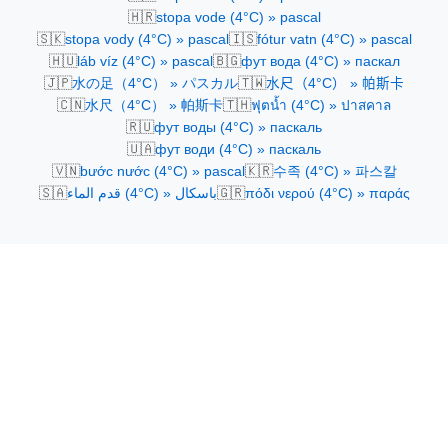
🇭🇷
stopa vode (4°C) » pascal
🇸🇰
🇮🇸
stopa vody (4°C) » pascal
fótur vatn (4°C) » pascal
🇭🇺
🇧🇬
láb víz (4°C) » pascal
фут вода (4°C) » паскал
🇯🇵
🇹🇼
水の足（4°C） » パスカル
水尺（4°C） » 帕斯卡
🇨🇳
🇹🇭
水尺（4°C） » 帕斯卡
ฟุตน้ำ (4°C) » ปาสคาล
🇷🇺
фут воды (4°C) » паскаль
🇺🇦
фут води (4°C) » паскаль
🇻🇳
🇰🇷
bước nước (4°C) » pascal
수족 (4°C) » 파스칼
🇸🇦
🇬🇷
قدم الماء (4°C) » باسكال
πόδι νερού (4°C) » παράς