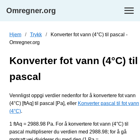
Omregner.org
Hjem
Trykk
Konverter fot vann (4°C) til pascal -
Omregner.org
Konverter fot vann (4°C) til
pascal
Vennligst oppgi verdier nedenfor for å konvertere fot vann
(4°C) [ftAq] til pascal [Pa], eller
Konverter pascal til fot vann
(4°C)
.
1 ftAq = 2988.98 Pa. For å konvertere fot vann (4°C) til
pascal multipliserer du verdien med 2988.98; for å gå
motsatt vei dividerer du med den (1 Pa =