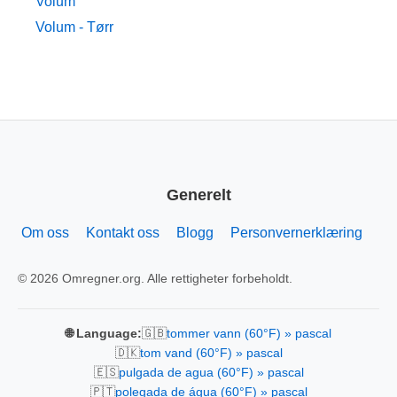
Volum
Volum - Tørr
Generelt
Om oss
Kontakt oss
Blogg
Personvernerklæring
© 2026 Omregner.org. Alle rettigheter forbeholdt.
🇬🇧
🌐 Language:
tommer vann (60°F) » pascal
🇩🇰
tom vand (60°F) » pascal
🇪🇸
pulgada de agua (60°F) » pascal
🇵🇹
polegada de água (60°F) » pascal