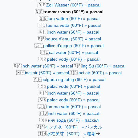
🇩🇪
Zoll Wasser (60°F) » pascal
🇳🇴
tommer vann (60°F) » pascal
🇸🇪
tum vatten (60°F) » pascal
🇫🇮
tuuma vettä (60°F) » pascal
🇳🇱
inch water (60°F) » pascal
🇫🇷
pouce d'eau (60°F) » pascal
🇮🇹
pollice d'acqua (60°F) » pascal
🇵🇱
cal water (60°F) » pascal
🇨🇿
palec vody (60°F) » pascal
🇷🇴
🇹🇷
inch water (60°F) » pascal
İnç Su (60°F) » pascal
🇲🇾
🇮🇩
inci air (60°F) » pascal
inci air (60°F) » pascal
🇵🇭
pulgada ng tubig (60°F) » pascal
🇷🇸
palac vode (60°F) » paskal
🇭🇷
inch water (60°F) » pascal
🇸🇰
palec vody (60°F) » pascal
🇮🇸
tomma vatn (60°F) » pascal
🇭🇺
inch water (60°F) » pascal
🇧🇬
инч вода (60°F) » паскал
🇯🇵
インチ水（60°F） » パスカル
🇹🇼
水柱英寸（60°F） » 帕斯卡