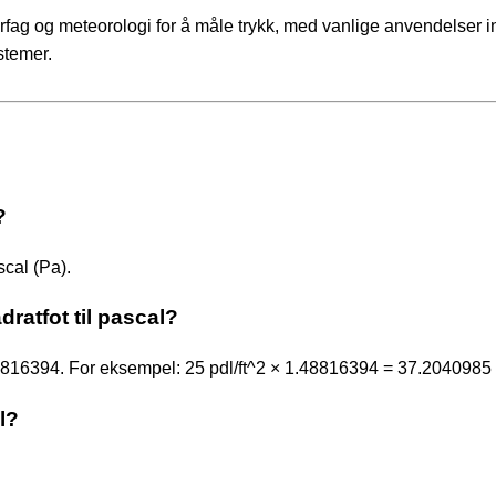
fag og meteorologi for å måle trykk, med vanlige anvendelser i
stemer.
?
scal (Pa).
ratfot til pascal?
48816394. For eksempel: 25 pdl/ft^2 × 1.48816394 = 37.2040985
l?