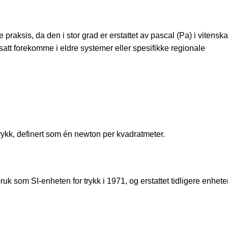
praksis, da den i stor grad er erstattet av pascal (Pa) i vitensk
att forekomme i eldre systemer eller spesifikke regionale
rykk, definert som én newton per kvadratmeter.
bruk som SI-enheten for trykk i 1971, og erstattet tidligere enhet