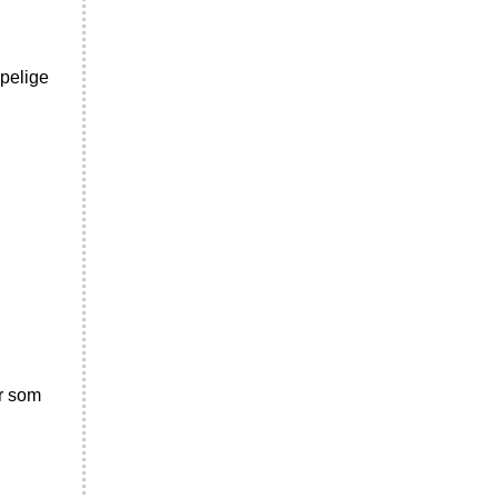
apelige
er som