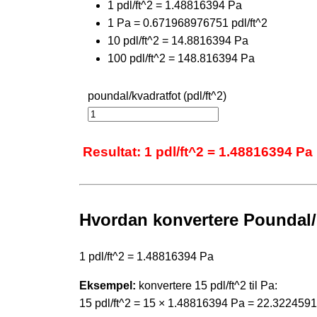
1 pdl/ft^2 = 1.48816394 Pa
1 Pa = 0.671968976751 pdl/ft^2
10 pdl/ft^2 = 14.8816394 Pa
100 pdl/ft^2 = 148.816394 Pa
poundal/kvadratfot (pdl/ft^2)
Resultat: 1 pdl/ft^2 = 1.48816394 Pa
Hvordan konvertere Poundal/k
1 pdl/ft^2 = 1.48816394 Pa
Eksempel:
konvertere 15 pdl/ft^2 til Pa:
15 pdl/ft^2 = 15 × 1.48816394 Pa = 22.322459