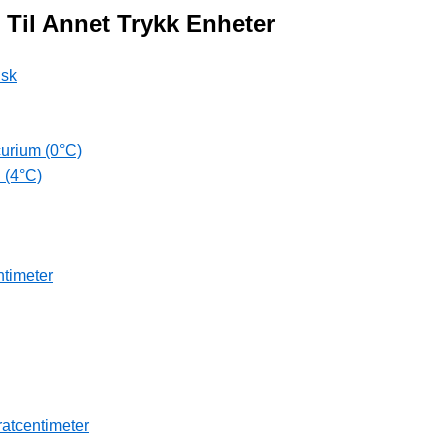
 Til Annet Trykk Enheter
isk
curium (0°C)
 (4°C)
ntimeter
ratcentimeter