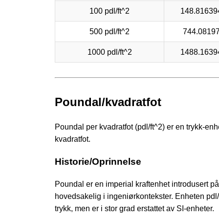
100 pdl/ft^2
148.81639
500 pdl/ft^2
744.0819
1000 pdl/ft^2
1488.1639
Poundal/kvadratfot
Poundal per kvadratfot (pdl/ft^2) er en trykk-en
kvadratfot.
Historie/Oprinnelse
Poundal er en imperial kraftenhet introdusert p
hovedsakelig i ingeniørkontekster. Enheten pdl/f
trykk, men er i stor grad erstattet av SI-enheter.