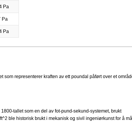
4 Pa
7 Pa
4 Pa
het som representerer kraften av ett poundal påført over et områd
å 1800-tallet som en del av fot-pund-sekund-systemet, brukt
t^2 ble historisk brukt i mekanisk og sivil ingeniørkunst for å m