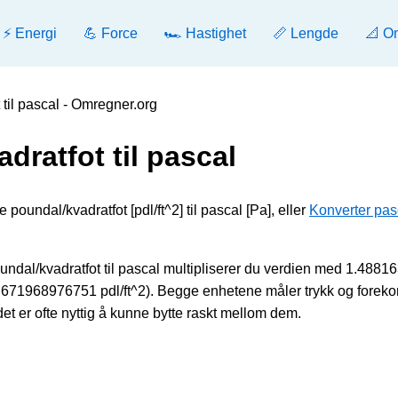
⚡ Energi
💪 Force
🏎️ Hastighet
📏 Lengde
📐 O
 til pascal - Omregner.org
dratfot til pascal
poundal/kvadratfot [pdl/ft^2] til pascal [Pa], eller
Konverter pasc
undal/kvadratfot til pascal multipliserer du verdien med 1.48816
0.671968976751 pdl/ft^2). Begge enhetene måler trykk og forek
t er ofte nyttig å kunne bytte raskt mellom dem.