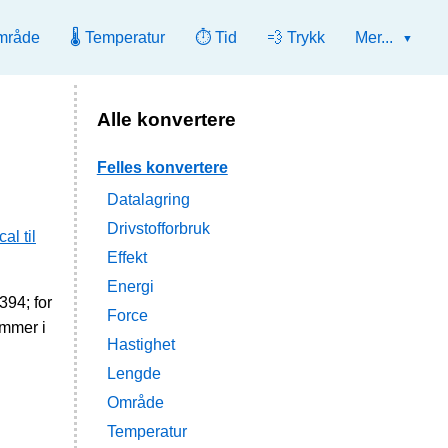
mråde
🌡️ Temperatur
⏱️ Tid
💨 Trykk
Mer...
Alle konvertere
Felles konvertere
Datalagring
Drivstofforbruk
al til
Effekt
Energi
394; for
Force
ommer i
Hastighet
Lengde
Område
Temperatur