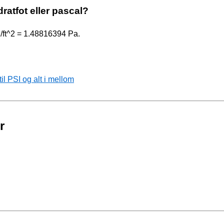
ratfot eller pascal?
l/ft^2 = 1.48816394 Pa.
l PSI og alt i mellom
r