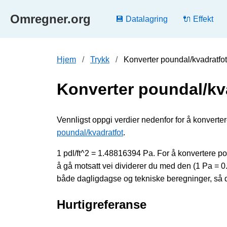
Omregner.org
💾 Datalagring
🔌 Effekt
Hjem
Trykk
Konverter poundal/kvadratfot
Konverter poundal/kva
Vennligst oppgi verdier nedenfor for å konvertere 
poundal/kvadratfot
.
1 pdl/ft^2 = 1.48816394 Pa. For å konvertere po
å gå motsatt vei dividerer du med den (1 Pa = 
både dagligdagse og tekniske beregninger, så de
Hurtigreferanse