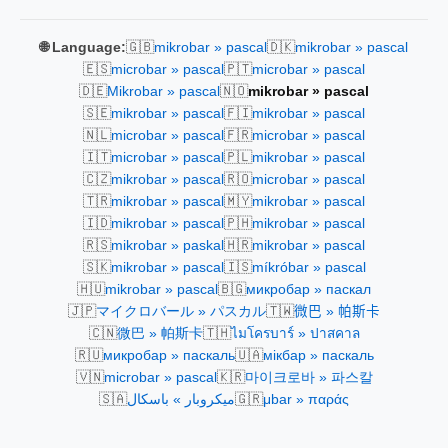
🇬🇧
🇩🇰
🌐 Language:
mikrobar » pascal
mikrobar » pascal
🇪🇸
🇵🇹
microbar » pascal
microbar » pascal
🇩🇪
🇳🇴
Mikrobar » pascal
mikrobar » pascal
🇸🇪
🇫🇮
mikrobar » pascal
mikrobar » pascal
🇳🇱
🇫🇷
microbar » pascal
microbar » pascal
🇮🇹
🇵🇱
microbar » pascal
mikrobar » pascal
🇨🇿
🇷🇴
mikrobar » pascal
microbar » pascal
🇹🇷
🇲🇾
mikrobar » pascal
mikrobar » pascal
🇮🇩
🇵🇭
mikrobar » pascal
mikrobar » pascal
🇷🇸
🇭🇷
mikrobar » paskal
mikrobar » pascal
🇸🇰
🇮🇸
mikrobar » pascal
míkróbar » pascal
🇭🇺
🇧🇬
mikrobar » pascal
микробар » паскал
🇯🇵
🇹🇼
マイクロバール » パスカル
微巴 » 帕斯卡
🇨🇳
🇹🇭
微巴 » 帕斯卡
ไมโครบาร์ » ปาสคาล
🇷🇺
🇺🇦
микробар » паскаль
мікбар » паскаль
🇻🇳
🇰🇷
microbar » pascal
마이크로바 » 파스칼
🇸🇦
🇬🇷
ميكروبار » باسكال
μbar » παράς