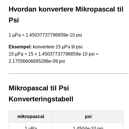
Hvordan konvertere Mikropascal til
Psi
1 µPa = 1.45037737796859e-10 psi
Eksempel:
konvertere 15 µPa til psi:
15 µPa = 15 × 1.45037737796859e-10 psi =
2.17556606695288e-09 psi
Mikropascal til Psi
Konverteringstabell
mikropascal
psi
1 µPa
1.4504e-10 psi