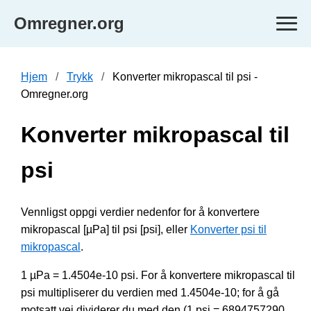
Omregner.org
Hjem
Trykk
Konverter mikropascal til psi -
Omregner.org
Konverter mikropascal til
psi
Vennligst oppgi verdier nedenfor for å konvertere
mikropascal [µPa] til psi [psi], eller
Konverter psi til
mikropascal
.
1 µPa = 1.4504e-10 psi. For å konvertere mikropascal til
psi multipliserer du verdien med 1.4504e-10; for å gå
motsatt vei dividerer du med den (1 psi = 6894757290