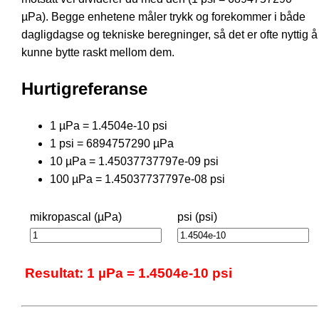
µPa). Begge enhetene måler trykk og forekommer i både
dagligdagse og tekniske beregninger, så det er ofte nyttig å
kunne bytte raskt mellom dem.
Hurtigreferanse
1 µPa = 1.4504e-10 psi
1 psi = 6894757290 µPa
10 µPa = 1.45037737797e-09 psi
100 µPa = 1.45037737797e-08 psi
mikropascal (µPa)
psi (psi)
Resultat: 1 µPa = 1.4504e-10 psi