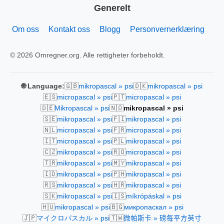
Generelt
Om oss
Kontakt oss
Blogg
Personvernerklæring
© 2026 Omregner.org. Alle rettigheter forbeholdt.
🇬🇧
🇩🇰
🌐 Language:
mikropascal » psi
mikropascal » psi
🇪🇸
🇵🇹
micropascal » psi
micropascal » psi
🇩🇪
🇳🇴
Mikropascal » psi
mikropascal » psi
🇸🇪
🇫🇮
mikropascal » psi
mikropascal » psi
🇳🇱
🇫🇷
micropascal » psi
micropascal » psi
🇮🇹
🇵🇱
micropascal » psi
mikropascal » psi
🇨🇿
🇷🇴
mikropascal » psi
micropascal » psi
🇹🇷
🇲🇾
mikropascal » psi
mikropascal » psi
🇮🇩
🇵🇭
mikropascal » psi
mikropascal » psi
🇷🇸
🇭🇷
mikropascal » psi
mikropascal » psi
🇸🇰
🇮🇸
mikropascal » psi
míkrópáskal » psi
🇭🇺
🇧🇬
mikropascal » psi
микропаскал » psi
🇯🇵
🇹🇼
マイクロパスカル » psi
微帕斯卡 » 磅每平方英寸