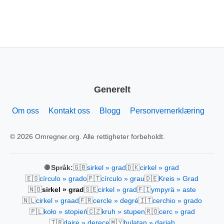
Generelt
Om oss
Kontakt oss
Blogg
Personvernerklæring
© 2026 Omregner.org. Alle rettigheter forbeholdt.
🇬🇧
🇩🇰
🌐 Språk:
sirkel » grad
cirkel » grad
🇪🇸
🇵🇹
🇩🇪
círculo » grado
círculo » grau
Kreis » Grad
🇳🇴
🇸🇪
🇫🇮
sirkel » grad
cirkel » grad
ympyrä » aste
🇳🇱
🇫🇷
🇮🇹
cirkel » graad
cercle » degré
cerchio » grado
🇵🇱
🇨🇿
🇷🇴
koło » stopień
kruh » stupen
cerc » grad
🇹🇷
🇲🇾
daire » derece
bulatan » darjah