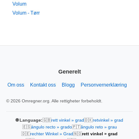
Volum
Volum - Tørr
Generelt
Om oss
Kontakt oss
Blogg
Personvernerklæring
© 2026 Omregner.org. Alle rettigheter forbeholdt.
🇬🇧
🇩🇰
🌐 Language:
rett vinkel » grad
retvinkel » grad
🇪🇸
🇵🇹
ángulo recto » grado
ângulo reto » grau
🇩🇪
🇳🇴
rechter Winkel » Grad
rett vinkel » grad