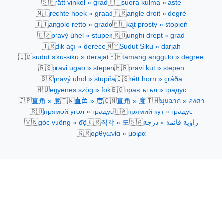
🇸🇪
🇫🇮
rätt vinkel » grad
suora kulma » aste
🇳🇱
🇫🇷
rechte hoek » graad
angle droit » degré
🇮🇹
🇵🇱
angolo retto » grado
kąt prosty » stopień
🇨🇿
🇷🇴
pravý úhel » stupen
unghi drept » grad
🇹🇷
🇲🇾
dik açı » derece
Sudut Siku » darjah
🇮🇩
🇵🇭
sudut siku-siku » derajat
tamang anggulo » degree
🇷🇸
🇭🇷
pravi ugao » stepen
pravi kut » stepen
🇸🇰
🇮🇸
pravý uhol » stupňa
rétt horn » gráða
🇭🇺
🇧🇬
egyenes szög » fok
прав ъгъл » градус
🇯🇵
🇹🇼
🇨🇳
🇹🇭
直角 » 度
直角 » 度
直角 » 度
มุมฉาก » องศา
🇷🇺
🇺🇦
прямой угол » градус
прямий кут » градус
🇻🇳
🇰🇷
🇸🇦
góc vuông » độ
직각 » 도
زاوية قائمة » درجة
🇬🇷
ορθγωνία » μοίρα