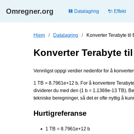
Omregner.org
💾 Datalagring
🔌 Effekt
Hjem
Datalagring
Konverter Terabyte til 
Konverter Terabyte til
Vennligst oppgi verdier nedenfor for å konvertere 
1 TB = 8.7961e+12 b. For å konvertere Terabyte t
dividerer du med den (1 b = 1.1369e-13 TB). B
tekniske beregninger, så det er ofte nyttig å ku
Hurtigreferanse
1 TB = 8.7961e+12 b