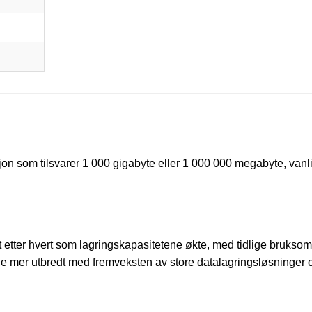
sjon som tilsvarer 1 000 gigabyte eller 1 000 000 megabyte, vanl
et etter hvert som lagringskapasitetene økte, med tidlige brukso
ble mer utbredt med fremveksten av store datalagringsløsninger 