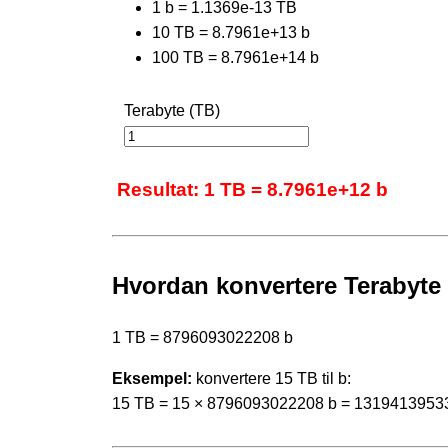
1 b = 1.1369e-13 TB
10 TB = 8.7961e+13 b
100 TB = 8.7961e+14 b
Terabyte (TB)
Resultat: 1 TB = 8.7961e+12 b
Hvordan konvertere Terabyte t
1 TB = 8796093022208 b
Eksempel:
konvertere 15 TB til b:
15 TB = 15 × 8796093022208 b = 1319413953