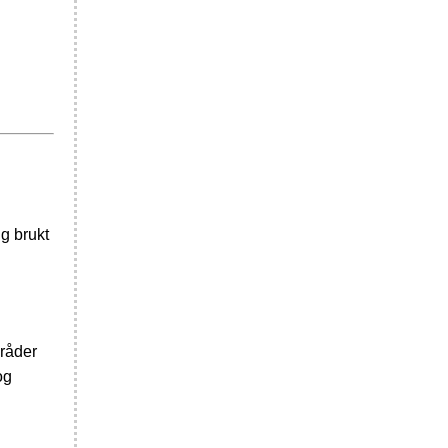
ig brukt
mråder
og