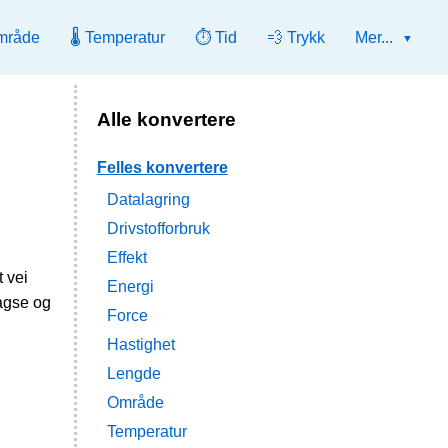
mråde
🌡️ Temperatur
⏱️ Tid
💨 Trykk
Mer...
Alle konvertere
Felles konvertere
Datalagring
Drivstofforbruk
Effekt
 vei
Energi
agse og
Force
Hastighet
Lengde
Område
Temperatur