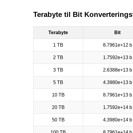
Terabyte til Bit Konverterings
Terabyte
Bit
1 TB
8.7961e+12 b
2 TB
1.7592e+13 b
3 TB
2.6388e+13 b
5 TB
4.3980e+13 b
10 TB
8.7961e+13 b
20 TB
1.7592e+14 b
50 TB
4.3980e+14 b
100 TB
8.7961e+14 b