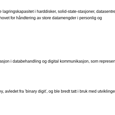
re lagringskapasitet i harddisker, solid-state-stasjoner, datasentr
hovet for håndtering av store datamengder i personlig og
asjon i databehandling og digital kommunikasjon, som represen
 avledet fra 'binary digit', og ble bredt tatt i bruk med utvikling