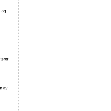
e og
terer
en av