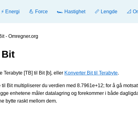
⚡ Energi
💪 Force
🏎️ Hastighet
📏 Lengde
📐 O
Bit - Omregner.org
 Bit
Terabyte [TB] til Bit [b], eller
Konverter Bit til Terabyte
.
il Bit multipliserer du verdien med 8.7961e+12; for å gå motsatt
egge enhetene måler datalagring og forekommer i både dagligd
nne bytte raskt mellom dem.