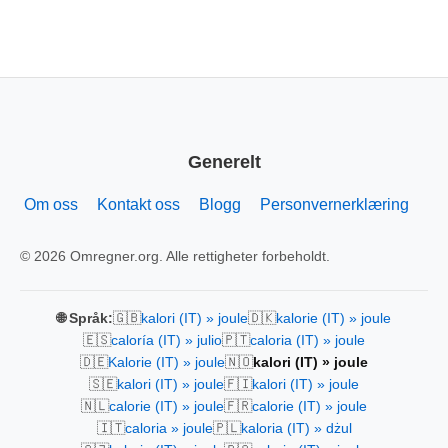
Generelt
Om oss
Kontakt oss
Blogg
Personvernerklæring
© 2026 Omregner.org. Alle rettigheter forbeholdt.
🇬🇧
🇩🇰
🌐 Språk:
kalori (IT) » joule
kalorie (IT) » joule
🇪🇸
🇵🇹
caloría (IT) » julio
caloria (IT) » joule
🇩🇪
🇳🇴
Kalorie (IT) » joule
kalori (IT) » joule
🇸🇪
🇫🇮
kalori (IT) » joule
kalori (IT) » joule
🇳🇱
🇫🇷
calorie (IT) » joule
calorie (IT) » joule
🇮🇹
🇵🇱
caloria » joule
kaloria (IT) » dżul