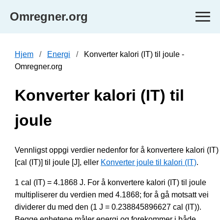
Omregner.org
Hjem
Energi
Konverter kalori (IT) til joule -
Omregner.org
Konverter kalori (IT) til
joule
Vennligst oppgi verdier nedenfor for å konvertere kalori (IT)
[cal (IT)] til joule [J], eller
Konverter joule til kalori (IT)
.
1 cal (IT) = 4.1868 J. For å konvertere kalori (IT) til joule
multipliserer du verdien med 4.1868; for å gå motsatt vei
dividerer du med den (1 J = 0.238845896627 cal (IT)).
Begge enhetene måler energi og forekommer i både