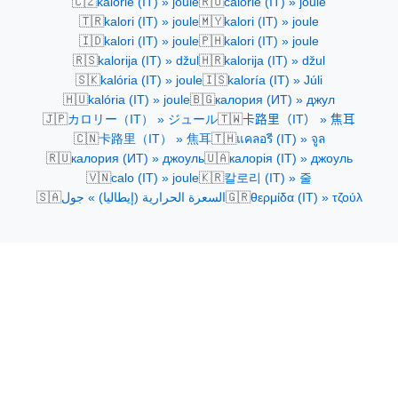
🇨🇿
🇷🇴
kalorie (IT) » joule
calorie (IT) » joule
🇹🇷
🇲🇾
kalori (IT) » joule
kalori (IT) » joule
🇮🇩
🇵🇭
kalori (IT) » joule
kalori (IT) » joule
🇷🇸
🇭🇷
kalorija (IT) » džul
kalorija (IT) » džul
🇸🇰
🇮🇸
kalória (IT) » joule
kaloría (IT) » Júli
🇭🇺
🇧🇬
kalória (IT) » joule
калория (ИТ) » джул
🇯🇵
🇹🇼
カロリー（IT） » ジュール
卡路里（IT） » 焦耳
🇨🇳
🇹🇭
卡路里（IT） » 焦耳
แคลอรี (IT) » จูล
🇷🇺
🇺🇦
калория (ИТ) » джоуль
калорія (IT) » джоуль
🇻🇳
🇰🇷
calo (IT) » joule
칼로리 (IT) » 줄
🇸🇦
🇬🇷
السعرة الحرارية (إيطاليا) » جول
θερμίδα (IT) » τζούλ