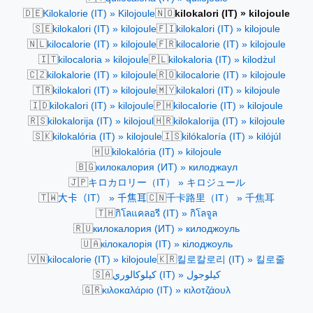
🇩🇪
🇳🇴
Kilokalorie (IT) » Kilojoule
kilokalori (IT) » kilojoule
🇸🇪
🇫🇮
kilokalori (IT) » kilojoule
kilokalori (IT) » kilojoule
🇳🇱
🇫🇷
kilocalorie (IT) » kilojoule
kilocalorie (IT) » kilojoule
🇮🇹
🇵🇱
kilocaloria » kilojoule
kilokaloria (IT) » kilodżul
🇨🇿
🇷🇴
kilokalorie (IT) » kilojoule
kilocalorie (IT) » kilojoule
🇹🇷
🇲🇾
kilokalori (IT) » kilojoule
kilokalori (IT) » kilojoule
🇮🇩
🇵🇭
kilokalori (IT) » kilojoule
kilocalorie (IT) » kilojoule
🇷🇸
🇭🇷
kilokalorija (IT) » kilojoul
kilokalorija (IT) » kilojoule
🇸🇰
🇮🇸
kilokalória (IT) » kilojoule
kilókaloría (IT) » kilójúl
🇭🇺
kilokalória (IT) » kilojoule
🇧🇬
килокалория (ИТ) » килоджаул
🇯🇵
キロカロリー（IT） » キロジュール
🇹🇼
🇨🇳
大卡（IT） » 千焦耳
千卡路里（IT） » 千焦耳
🇹🇭
กิโลแคลอรี (IT) » กิโลจูล
🇷🇺
килокалория (ИТ) » килоджоуль
🇺🇦
кілокалорія (IT) » кілоджоуль
🇻🇳
🇰🇷
kilocalorie (IT) » kilojoule
킬로칼로리 (IT) » 킬로줄
🇸🇦
كيلوكالوري (IT) » كيلوجول
🇬🇷
κιλοκαλάριο (IT) » κιλοτζάουλ