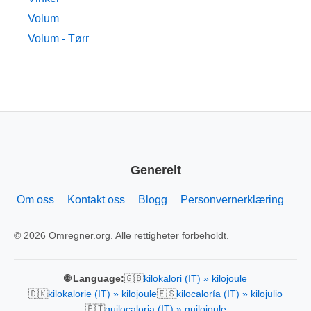
Volum
Volum - Tørr
Generelt
Om oss
Kontakt oss
Blogg
Personvernerklæring
© 2026 Omregner.org. Alle rettigheter forbeholdt.
🇬🇧
🌐 Language:
kilokalori (IT) » kilojoule
🇩🇰
🇪🇸
kilokalorie (IT) » kilojoule
kilocaloría (IT) » kilojulio
🇵🇹
quilocaloria (IT) » quilojoule