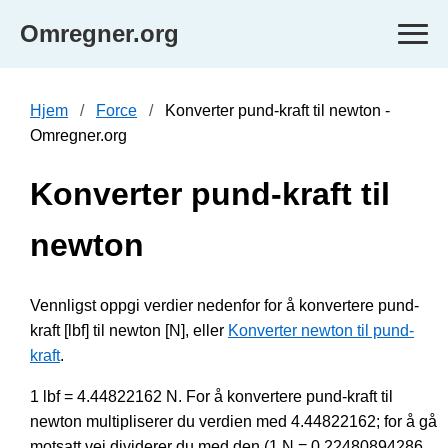
Omregner.org
Hjem
Force
Konverter pund-kraft til newton -
Omregner.org
Konverter pund-kraft til
newton
Vennligst oppgi verdier nedenfor for å konvertere pund-
kraft [lbf] til newton [N], eller
Konverter newton til pund-
kraft
.
1 lbf = 4.44822162 N. For å konvertere pund-kraft til
newton multipliserer du verdien med 4.44822162; for å gå
motsatt vei dividerer du med den (1 N = 0.22480894286