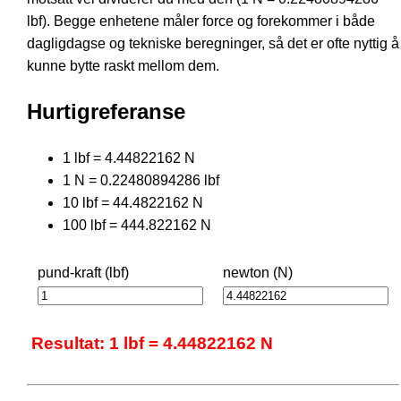
lbf). Begge enhetene måler force og forekommer i både
dagligdagse og tekniske beregninger, så det er ofte nyttig å
kunne bytte raskt mellom dem.
Hurtigreferanse
1 lbf = 4.44822162 N
1 N = 0.22480894286 lbf
10 lbf = 44.4822162 N
100 lbf = 444.822162 N
pund-kraft (lbf)
newton (N)
Resultat: 1 lbf = 4.44822162 N