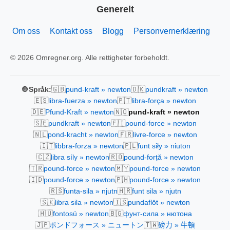
Generelt
Om oss
Kontakt oss
Blogg
Personvernerklæring
© 2026 Omregner.org. Alle rettigheter forbeholdt.
🇬🇧
🇩🇰
🌐 Språk:
pund-kraft » newton
pundkraft » newton
🇪🇸
🇵🇹
libra-fuerza » newton
libra-força » newton
🇩🇪
🇳🇴
Pfund-Kraft » newton
pund-kraft » newton
🇸🇪
🇫🇮
pundkraft » newton
pound-force » newton
🇳🇱
🇫🇷
pond-kracht » newton
livre-force » newton
🇮🇹
🇵🇱
libbra-forza » newton
funt siły » niuton
🇨🇿
🇷🇴
libra síly » newton
pound-forță » newton
🇹🇷
🇲🇾
pound-force » newton
pound-force » newton
🇮🇩
🇵🇭
pound-force » newton
pound-force » newton
🇷🇸
🇭🇷
funta-sila » njutn
funt sila » njutn
🇸🇰
🇮🇸
libra sila » newton
pundaflöt » newton
🇭🇺
🇧🇬
fontosú » newton
фунт-сила » нютона
🇯🇵
🇹🇼
ポンドフォース » ニュートン
磅力 » 牛頓