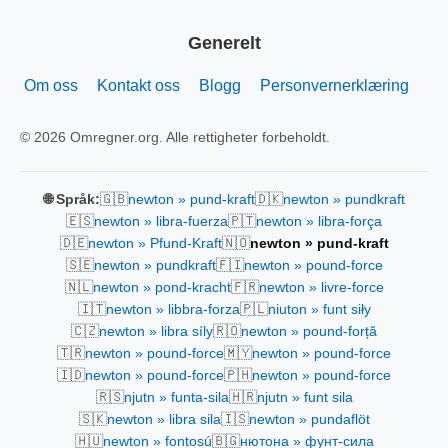
Generelt
Om oss
Kontakt oss
Blogg
Personvernerklæring
© 2026 Omregner.org. Alle rettigheter forbeholdt.
🇬🇧
🇩🇰
🌐 Språk:
newton » pund-kraft
newton » pundkraft
🇪🇸
🇵🇹
newton » libra-fuerza
newton » libra-força
🇩🇪
🇳🇴
newton » Pfund-Kraft
newton » pund-kraft
🇸🇪
🇫🇮
newton » pundkraft
newton » pound-force
🇳🇱
🇫🇷
newton » pond-kracht
newton » livre-force
🇮🇹
🇵🇱
newton » libbra-forza
niuton » funt siły
🇨🇿
🇷🇴
newton » libra síly
newton » pound-forță
🇹🇷
🇲🇾
newton » pound-force
newton » pound-force
🇮🇩
🇵🇭
newton » pound-force
newton » pound-force
🇷🇸
🇭🇷
njutn » funta-sila
njutn » funt sila
🇸🇰
🇮🇸
newton » libra sila
newton » pundaflöt
🇭🇺
🇧🇬
newton » fontosú
нютона » фунт-сила