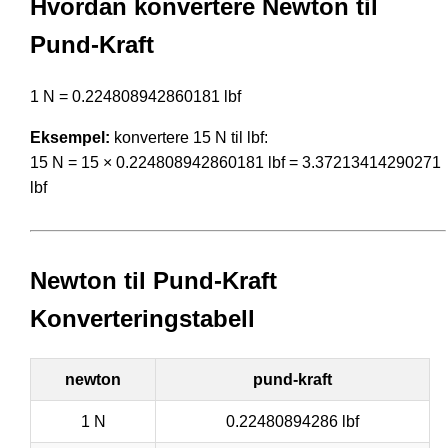
Hvordan konvertere Newton til
Pund-Kraft
1 N = 0.224808942860181 lbf
Eksempel:
konvertere 15 N til lbf:
15 N = 15 × 0.224808942860181 lbf = 3.37213414290271
lbf
Newton til Pund-Kraft
Konverteringstabell
newton
pund-kraft
1 N
0.22480894286 lbf