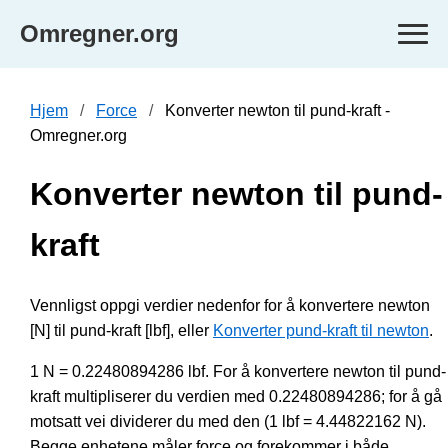
Omregner.org
Hjem
Force
Konverter newton til pund-kraft -
Omregner.org
Konverter newton til pund-
kraft
Vennligst oppgi verdier nedenfor for å konvertere newton
[N] til pund-kraft [lbf], eller
Konverter pund-kraft til newton
.
1 N = 0.22480894286 lbf. For å konvertere newton til pund-
kraft multipliserer du verdien med 0.22480894286; for å gå
motsatt vei dividerer du med den (1 lbf = 4.44822162 N).
Begge enhetene måler force og forekommer i både