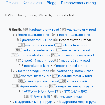
Om oss
Kontakt oss
Blogg
Personvernerklæring
© 2026 Omregner.org. Alle rettigheter forbeholdt.
🇬🇧
🇩🇰
🌐 Språk:
kvadratmeter » rood
kvadratmeter » rood
🇪🇸
🇵🇹
metro cuadrado » rood
metro quadrado » rood
🇩🇪
🇳🇴
Quadratmeter » Rute
kvadratmeter » rood
🇸🇪
🇫🇮
kvadratmeter » rood
neliömetri » roodi
🇳🇱
🇫🇷
vierkante meter » rood
mètre carré » rood
🇮🇹
🇵🇱
metro quadrato » rood
metr kwadratowy » rood
🇨🇿
🇷🇴
čtverečný metr » rood
metru pătrat » rood
🇹🇷
🇲🇾
metrekare » kare
meter persegi » rood
🇮🇩
🇵🇭
meter persegi » rood
kvadradong metro » rood
🇷🇸
🇭🇷
kvadratni metar » rud
kvadratni metar » rđud
🇸🇰
🇮🇸
štvorcový meter » rood
fermetra » roð
🇭🇺
🇧🇬
négyzetméter » rood
квадратен метър » руда
🇯🇵
🇹🇼
平方メートル » ルード
平方公尺 » 魯德
🇨🇳
🇹🇭
平方米 » 鲁德
ตารางเมตร » รอด
🇷🇺
🇺🇦
квадратный метр » руда
квадратний метр » руда