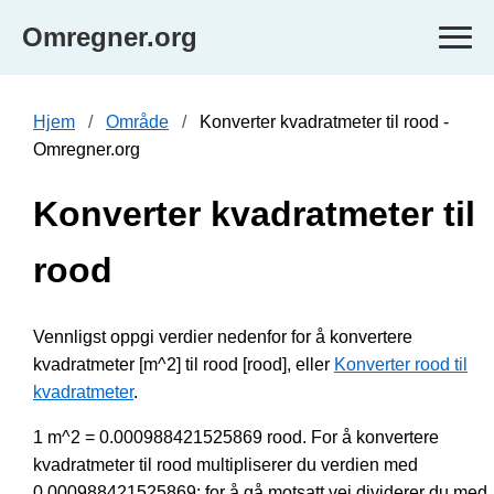
Omregner.org
Hjem
Område
Konverter kvadratmeter til rood -
Omregner.org
Konverter kvadratmeter til
rood
Vennligst oppgi verdier nedenfor for å konvertere
kvadratmeter [m^2] til rood [rood], eller
Konverter rood til
kvadratmeter
.
1 m^2 = 0.000988421525869 rood. For å konvertere
kvadratmeter til rood multipliserer du verdien med
0.000988421525869; for å gå motsatt vei dividerer du med