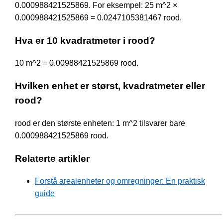
0.000988421525869. For eksempel: 25 m^2 ×
0.000988421525869 = 0.0247105381467 rood.
Hva er 10 kvadratmeter i rood?
10 m^2 = 0.00988421525869 rood.
Hvilken enhet er størst, kvadratmeter eller
rood?
rood er den største enheten: 1 m^2 tilsvarer bare
0.000988421525869 rood.
Relaterte artikler
Forstå arealenheter og omregninger: En praktisk
guide