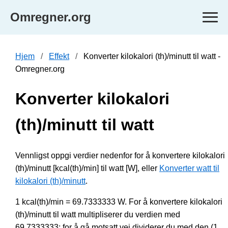
Omregner.org
Hjem
Effekt
Konverter kilokalori (th)/minutt til watt -
Omregner.org
Konverter kilokalori
(th)/minutt til watt
Vennligst oppgi verdier nedenfor for å konvertere kilokalori
(th)/minutt [kcal(th)/min] til watt [W], eller
Konverter watt til
kilokalori (th)/minutt
.
1 kcal(th)/min = 69.7333333 W. For å konvertere kilokalori
(th)/minutt til watt multipliserer du verdien med
69.7333333; for å gå motsatt vei dividerer du med den (1