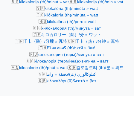
🇷🇸
🇭🇷
kilokalorija (th)/minut » vat
kilokalorija (th)/min » vat
🇸🇰
kilokalória (th)/minúta » watt
🇮🇸
kilókaloría (th)/mínúta » watt
🇭🇺
kilokalória (th)/perc » watt
🇧🇬
килокалория (th)/минута » ват
🇯🇵
キロカロリー（熱）/分 » ワット
🇹🇼
🇨🇳
千卡（熱）/分鐘 » 瓦特
千卡（热）/分钟 » 瓦特
🇹🇭
กิโลแคลอรี (th)/นาที » วัตต์
🇷🇺
килокалория (терм)/минута » ватт
🇺🇦
кілокалорія (термічна)/хвилина » ватт
🇻🇳
🇰🇷
kilocalorie (th)/phút » watt
킬로칼로리 (th)/분 » 와트
🇸🇦
كيلوكالوري (ث)/دقيقة » وات
🇬🇷
κιλοκαλάρι (θ)/λεπτό » βατ