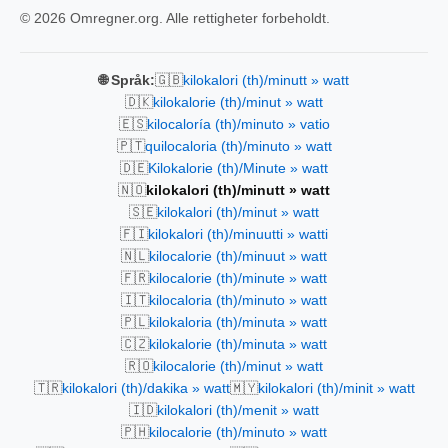
© 2026 Omregner.org. Alle rettigheter forbeholdt.
🇬🇧
🌐 Språk:
kilokalori (th)/minutt » watt
🇩🇰
kilokalorie (th)/minut » watt
🇪🇸
kilocaloría (th)/minuto » vatio
🇵🇹
quilocaloria (th)/minuto » watt
🇩🇪
Kilokalorie (th)/Minute » watt
🇳🇴
kilokalori (th)/minutt » watt
🇸🇪
kilokalori (th)/minut » watt
🇫🇮
kilokalori (th)/minuutti » watti
🇳🇱
kilocalorie (th)/minuut » watt
🇫🇷
kilocalorie (th)/minute » watt
🇮🇹
kilocaloria (th)/minuto » watt
🇵🇱
kilokaloria (th)/minuta » watt
🇨🇿
kilokalorie (th)/minuta » watt
🇷🇴
kilocalorie (th)/minut » watt
🇹🇷
🇲🇾
kilokalori (th)/dakika » watt
kilokalori (th)/minit » watt
🇮🇩
kilokalori (th)/menit » watt
🇵🇭
kilocalorie (th)/minuto » watt