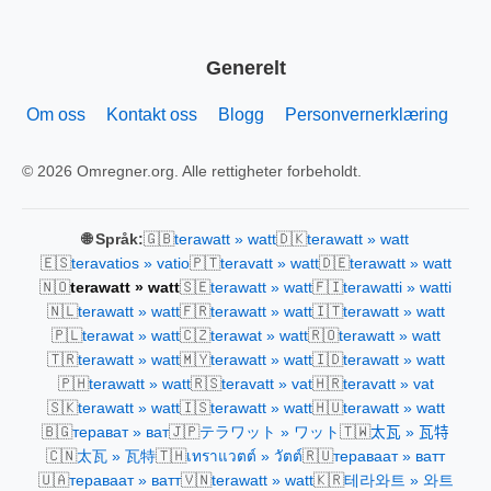
Generelt
Om oss
Kontakt oss
Blogg
Personvernerklæring
© 2026 Omregner.org. Alle rettigheter forbeholdt.
🇬🇧
🇩🇰
🌐 Språk:
terawatt » watt
terawatt » watt
🇪🇸
🇵🇹
🇩🇪
teravatios » vatio
teravatt » watt
terawatt » watt
🇳🇴
🇸🇪
🇫🇮
terawatt » watt
terawatt » watt
terawatti » watti
🇳🇱
🇫🇷
🇮🇹
terawatt » watt
terawatt » watt
terawatt » watt
🇵🇱
🇨🇿
🇷🇴
terawat » watt
terawat » watt
terawatt » watt
🇹🇷
🇲🇾
🇮🇩
terawatt » watt
terawatt » watt
terawatt » watt
🇵🇭
🇷🇸
🇭🇷
terawatt » watt
teravatt » vat
teravatt » vat
🇸🇰
🇮🇸
🇭🇺
terawatt » watt
terawatt » watt
terawatt » watt
🇧🇬
🇯🇵
🇹🇼
терават » ват
テラワット » ワット
太瓦 » 瓦特
🇨🇳
🇹🇭
🇷🇺
太瓦 » 瓦特
เทราแวตต์ » วัตต์
тераваат » ватт
🇺🇦
🇻🇳
🇰🇷
тераваат » ватт
terawatt » watt
테라와트 » 와트