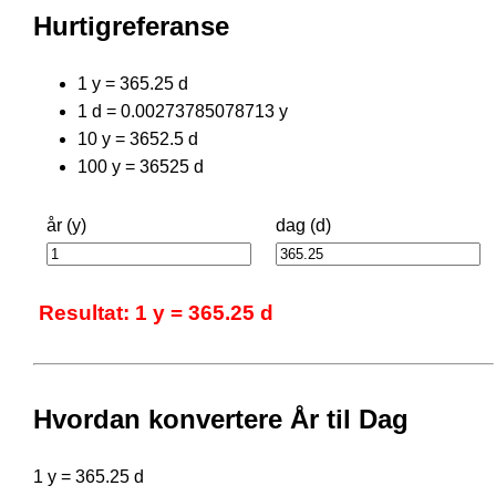
Hurtigreferanse
1 y = 365.25 d
1 d = 0.00273785078713 y
10 y = 3652.5 d
100 y = 36525 d
år (y)
dag (d)
Resultat: 1 y = 365.25 d
Hvordan konvertere År til Dag
1 y = 365.25 d