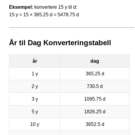
Eksempel:
konvertere 15 y til d:
15 y = 15 × 365.25 d = 5478.75 d
År til Dag Konverteringstabell
år
dag
1 y
365.25 d
2 y
730.5 d
3 y
1095.75 d
5 y
1826.25 d
10 y
3652.5 d