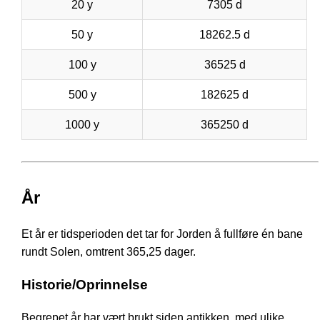
20 y
7305 d
50 y
18262.5 d
100 y
36525 d
500 y
182625 d
1000 y
365250 d
År
Et år er tidsperioden det tar for Jorden å fullføre én bane
rundt Solen, omtrent 365,25 dager.
Historie/Oprinnelse
Begrepet år har vært brukt siden antikken, med ulike