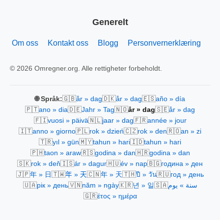
Generelt
Om oss
Kontakt oss
Blogg
Personvernerklæring
© 2026 Omregner.org. Alle rettigheter forbeholdt.
🇬🇧
🇩🇰
🇪🇸
🌐 Språk:
år » dag
år » dag
año » día
🇵🇹
🇩🇪
🇳🇴
🇸🇪
ano » dia
Jahr » Tag
år » dag
år » dag
🇫🇮
🇳🇱
🇫🇷
vuosi » päivä
jaar » dag
année » jour
🇮🇹
🇵🇱
🇨🇿
🇷🇴
anno » giorno
rok » dzień
rok » den
an » zi
🇹🇷
🇲🇾
🇮🇩
yıl » gün
tahun » hari
tahun » hari
🇵🇭
🇷🇸
🇭🇷
taon » araw
godina » dan
godina » dan
🇸🇰
🇮🇸
🇭🇺
🇧🇬
rok » deň
ár » dagur
év » nap
година » ден
🇯🇵
🇹🇼
🇨🇳
🇹🇭
🇷🇺
年 » 日
年 » 天
年 » 天
ปี » วัน
год » день
🇺🇦
🇻🇳
🇰🇷
🇸🇦
рік » день
năm » ngày
년 » 일
سنة » يوم
🇬🇷
έτος » ημέρα