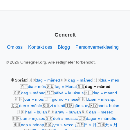
Generelt
Om oss
Kontakt oss
Blogg
Personvernerklæring
© 2026 Omregner.org. Alle rettigheter forbeholdt.
🇬🇧
🇩🇰
🇪🇸
🌐 Språk:
dag » måned
dag » måned
día » mes
🇵🇹
🇩🇪
🇳🇴
dia » mês
Tag » Monat
dag » måned
🇸🇪
🇫🇮
🇳🇱
dag » månad
päivä » kuukausi
dag » maand
🇫🇷
🇮🇹
🇵🇱
jour » mois
giorno » mese
dzień » miesiąc
🇨🇿
🇷🇴
🇹🇷
🇲🇾
den » měsíc
zi » lună
gün » ay
hari » bulan
🇮🇩
🇵🇭
🇷🇸
hari » bulan
araw » buwan
dan » mesec
🇭🇷
🇸🇰
🇮🇸
dan » mjesec
deň » mesiac
dagur » mánuður
🇭🇺
🇧🇬
🇯🇵
🇹🇼
nap » hónap
ден » месец
日 » 月
天 » 月