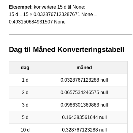
Eksempel:
konvertere 15 d til None:
15 d = 15 × 0.0328767123287671 None =
0.493150684931507 None
Dag til Måned Konverteringstabell
dag
måned
1 d
0.0328767123288 null
2 d
0.0657534246575 null
3 d
0.0986301369863 null
5 d
0.164383561644 null
10 d
0.328767123288 null