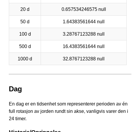
20 d
0.657534246575 null
50 d
1.64383561644 null
100 d
3.28767123288 null
500 d
16.4383561644 null
1000 d
32.8767123288 null
Dag
En dag er en tidsenhet som representerer perioden av én
full rotasjon av jorden rundt sin akse, vanligvis varer den i
24 timer.