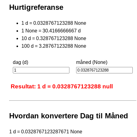
Hurtigreferanse
1 d = 0.0328767123288 None
1 None = 30.4166666667 d
10 d = 0.328767123288 None
100 d = 3.28767123288 None
dag (d)
måned (None)
Resultat: 1 d = 0.0328767123288 null
Hvordan konvertere Dag til Måned
1 d = 0.0328767123287671 None