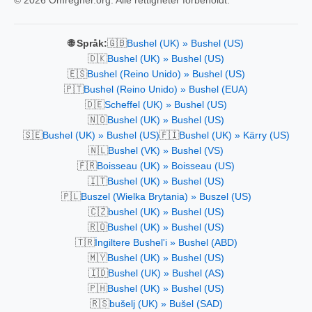
🇬🇧
🌐 Språk:
Bushel (UK) » Bushel (US)
🇩🇰
Bushel (UK) » Bushel (US)
🇪🇸
Bushel (Reino Unido) » Bushel (US)
🇵🇹
Bushel (Reino Unido) » Bushel (EUA)
🇩🇪
Scheffel (UK) » Bushel (US)
🇳🇴
Bushel (UK) » Bushel (US)
🇸🇪
🇫🇮
Bushel (UK) » Bushel (US)
Bushel (UK) » Kärry (US)
🇳🇱
Bushel (VK) » Bushel (VS)
🇫🇷
Boisseau (UK) » Boisseau (US)
🇮🇹
Bushel (UK) » Bushel (US)
🇵🇱
Buszel (Wielka Brytania) » Buszel (US)
🇨🇿
bushel (UK) » Bushel (US)
🇷🇴
Bushel (UK) » Bushel (US)
🇹🇷
İngiltere Bushel'i » Bushel (ABD)
🇲🇾
Bushel (UK) » Bushel (US)
🇮🇩
Bushel (UK) » Bushel (AS)
🇵🇭
Bushel (UK) » Bushel (US)
🇷🇸
bušelj (UK) » Bušel (SAD)