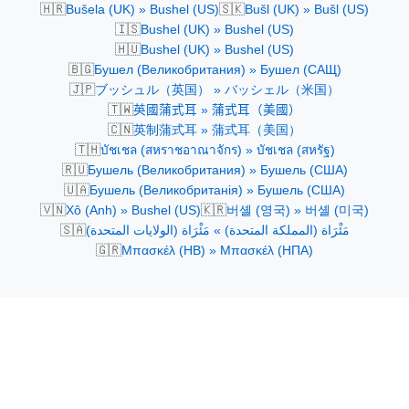
🇭🇷
🇸🇰
Bušela (UK) » Bushel (US)
Bušl (UK) » Bušl (US)
🇮🇸
Bushel (UK) » Bushel (US)
🇭🇺
Bushel (UK) » Bushel (US)
🇧🇬
Бушел (Великобритания) » Бушел (САЩ)
🇯🇵
ブッシュル（英国） » バッシェル（米国）
🇹🇼
英國蒲式耳 » 蒲式耳（美國）
🇨🇳
英制蒲式耳 » 蒲式耳（美国）
🇹🇭
บัชเชล (สหราชอาณาจักร) » บัชเชล (สหรัฐ)
🇷🇺
Бушель (Великобритания) » Бушель (США)
🇺🇦
Бушель (Великобританія) » Бушель (США)
🇻🇳
🇰🇷
Xô (Anh) » Bushel (US)
버셸 (영국) » 버셸 (미국)
🇸🇦
مَئْرَاة (المملكة المتحدة) » مَئْرَاة (الولايات المتحدة)
🇬🇷
Μπασκέλ (ΗΒ) » Μπασκέλ (ΗΠΑ)