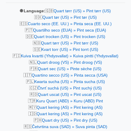
🇬🇧
🌐 Language:
Quart tørr (US) » Pint tørr (US)
🇩🇰
Quart tør (US) » Pint tør (US)
🇪🇸
Cuarto seco (EE. UU.) » Pinta seca (EE. UU.)
🇵🇹
Quartilho seco (EUA) » Pint seca (EUA)
🇩🇪
Quart trocken (US) » Pint trocken (US)
🇳🇴
Quart tørr (US) » Pint tørr (US)
🇸🇪
Kvart torr (US) » Pint torrt (US)
🇫🇮
Kuiva kvartti (Yhdysvallat) » Kuiva pintti (Yhdysvallat)
🇳🇱
Quart droog (VS) » Pint droog (VS)
🇫🇷
Quart sec (US) » Pinte sèche (US)
🇮🇹
Quartino secco (US) » Pinta secca (USA)
🇵🇱
Kwarta sucha (US) » Pinta sucha (US)
🇨🇿
Čtvrť suchá (US) » Pint suchý (US)
🇷🇴
Quart uscat (US) » Pint uscat (US)
🇹🇷
Kuru Quart (ABD) » Kuru (ABD) Pint
🇲🇾
Quart kering (AS) » Pint kering (AS)
🇮🇩
Quart kering (AS) » Pint kering (AS)
🇵🇭
Quart dry (US) » Pint dry (US)
🇷🇸
Četvrtina suva (SAD) » Suva pinta (SAD)