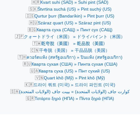
🇭🇷
Kvart suhi (SAD) » Suhi pint (SAD)
🇸🇰
Štvrtina suchá (US) » Pint suchý (US)
🇮🇸
Qurtur þurr (Bandaríkin) » Pint þurr (US)
🇭🇺
Száraz quart (US) » Száraz pint (US)
🇧🇬
Кварта суха (САЩ) » Пинт сух (САЩ)
🇯🇵
クォートドライ（米国） » ドライパイント（米国）
🇹🇼
乾夸脫（美國） » 乾品脫（美國）
🇨🇳
干夸脱（美国） » 干品品脱（美国）
🇹🇭
ควอร์ตแห้ง (สหรัฐอเมริกา) » ปินแห้ง (สหรัฐอเมริกา)
🇷🇺
Кварта сухая (США) » Пинта сухая (США)
🇺🇦
Кварта суха (US) » Пінт сухий (US)
🇻🇳
Quart khô (Mỹ) » Pint khô (Mỹ)
🇰🇷
드라이 쿼트 (미국) » 드라이 파인트 (미국)
🇸🇦
كوارت جاف (الولايات المتحدة) » بيبت جاف (الولايات المتحدة)
🇬🇷
Τετάρτο ξηρό (ΗΠΑ) » Πίντα ξηρά (ΗΠΑ)