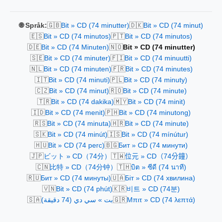
🇬🇧
🇩🇰
🌐 Språk:
Bit » CD (74 minutter)
Bit » CD (74 minut)
🇪🇸
🇵🇹
Bit » CD (74 minutos)
Bit » CD (74 minutos)
🇩🇪
🇳🇴
Bit » CD (74 Minuten)
Bit » CD (74 minutter)
🇸🇪
🇫🇮
Bit » CD (74 minuter)
Bit » CD (74 minuutti)
🇳🇱
🇫🇷
Bit » CD (74 minuten)
Bit » CD (74 minutes)
🇮🇹
🇵🇱
Bit » CD (74 minuti)
Bit » CD (74 minuty)
🇨🇿
🇷🇴
Bit » CD (74 minut)
Bit » CD (74 minute)
🇹🇷
🇲🇾
Bit » CD (74 dakika)
Bit » CD (74 minit)
🇮🇩
🇵🇭
Bit » CD (74 menit)
Bit » CD (74 minutong)
🇷🇸
🇭🇷
Bit » CD (74 minuta)
Bit » CD (74 minute)
🇸🇰
🇮🇸
Bit » CD (74 minút)
Bit » CD (74 mínútur)
🇭🇺
🇧🇬
Bit » CD (74 perc)
Бит » CD (74 минути)
🇯🇵
🇹🇼
ビット » CD（74分）
位元 » CD（74分鐘）
🇨🇳
🇹🇭
比特 » CD（74分钟）
บิต » ซีดี (74 นาที)
🇷🇺
🇺🇦
Бит » CD (74 минуты)
Біт » CD (74 хвилина)
🇻🇳
🇰🇷
Bit » CD (74 phút)
비트 » CD (74분)
🇸🇦
🇬🇷
بت » سي دي (74 دقيقة)
Μπιτ » CD (74 λεπτά)