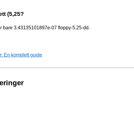
ett (5,25?
arer bare 3.43135101897e-07 floppy-5.25-dd.
r: En komplett guide
eringer