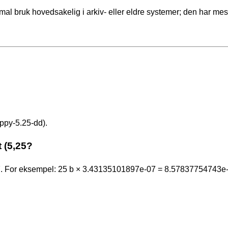
mal bruk hovedsakelig i arkiv- eller eldre systemer; den har mes
oppy-5.25-dd).
t (5,25?
07. For eksempel: 25 b × 3.43135101897e-07 = 8.57837754743e