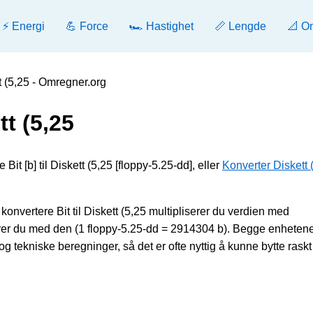
⚡ Energi
💪 Force
🏎️ Hastighet
📏 Lengde
📐 O
tt (5,25 - Omregner.org
tt (5,25
Bit [b] til Diskett (5,25 [floppy-5.25-dd], eller
Konverter Diskett (
onvertere Bit til Diskett (5,25 multipliserer du verdien med
erer du med den (1 floppy-5.25-dd = 2914304 b). Begge enheten
 tekniske beregninger, så det er ofte nyttig å kunne bytte raskt