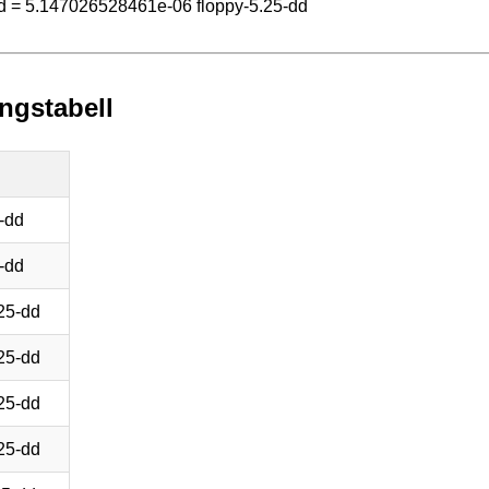
d = 5.147026528461e-06 floppy-5.25-dd
ingstabell
-dd
-dd
25-dd
25-dd
25-dd
25-dd