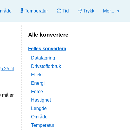
mråde
🌡️ Temperatur
⏱️ Tid
💨 Trykk
Mer...
Alle konvertere
Felles konvertere
Datalagring
Drivstofforbruk
5,25 til
Effekt
Energi
Force
e måler
Hastighet
Lengde
Område
Temperatur