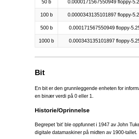
50 b
0.0000171567550949 floppy-5.
100 b
0.0000343135101897 floppy-5.
500 b
0.000171567550949 floppy-5.2
1000 b
0.000343135101897 floppy-5.2
Bit
En bit er den grunnleggende enheten for inform
en binær verdi på 0 eller 1.
Historie/Oprinnelse
Begrepet 'bit' ble oppfunnet i 1947 av John Tukey,
digitale datamaskiner på midten av 1900-tallet.