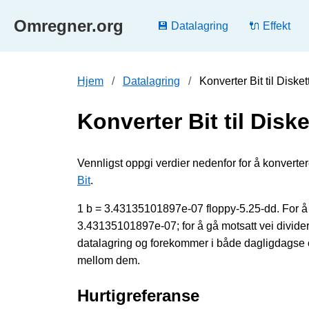
Omregner.org
💾 Datalagring
🔌 Effekt
Hjem
Datalagring
Konverter Bit til Diske
Konverter Bit til Diske
Vennligst oppgi verdier nedenfor for å konvertere 
Bit
.
1 b = 3.43135101897e-07 floppy-5.25-dd. For å k
3.43135101897e-07; for å gå motsatt vei divid
datalagring og forekommer i både dagligdagse og
mellom dem.
Hurtigreferanse