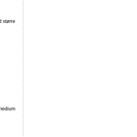
d større
gsmedium