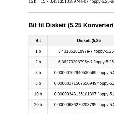
15 b = 15 × 3.431351018974e-07 floppy-5.25-d
Bit til Diskett (5,25 Konverter
Bit
Diskett (5,25
1 b
3.43135101897e-7 floppy-5.25
2 b
6.86270203795e-7 floppy-5.25
3 b
0.00000102940530569 floppy-5.
5 b
0.00000171567550949 floppy-5.
10 b
0.00000343135101897 floppy-5.
20 b
0.00000686270203795 floppy-5.