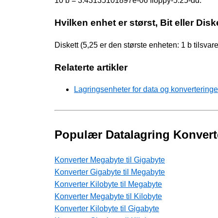
10 b = 3.43135101897e-06 floppy-5.25-dd.
Hvilken enhet er størst, Bit eller Disk
Diskett (5,25 er den største enheten: 1 b tilsv
Relaterte artikler
Lagringsenheter for data og konverteringe
Populær Datalagring Konvert
Konverter Megabyte til Gigabyte
Konverter Gigabyte til Megabyte
Konverter Kilobyte til Megabyte
Konverter Megabyte til Kilobyte
Konverter Kilobyte til Gigabyte