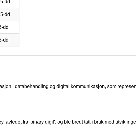
25-dd
25-dd
5-dd
5-dd
asjon i databehandling og digital kommunikasjon, som represen
 avledet fra 'binary digit', og ble bredt tatt i bruk med utvikling