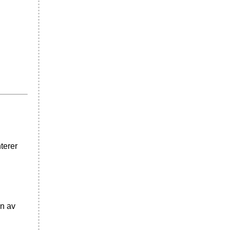
terer
en av