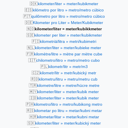
🇩🇰
kilometer/liter » meter/kubikmeter
🇪🇸
kilómetro por litro » metro/metro cúbico
🇵🇹
quilômetro por litro » metro/metro cúbico
🇩🇪
Kilometer pro Liter » Meter/Kubikmeter
🇳🇴
kilometer/liter » meter/kubikkmeter
🇸🇪
kilometer per liter » meter/kubikmeter
🇫🇮
kilometriä/litra » metri/kubimetri
🇳🇱
kilometer/liter » meter/kubieke meter
🇫🇷
kilomètre/litre » mètre par mètre cube
🇮🇹
chilometro/litro » metro/metro cubo
🇵🇱
kilometr/litr » metr/m3
🇨🇿
kilometr/litr » metr/kubický metr
🇷🇴
kilometru/litru » metru/metru cub
🇹🇷
kilometre/litre » metre/hücre metre
🇲🇾
kilometer/liter » meter/kubik meter
🇮🇩
kilometer/liter » meter/kubik meter
🇵🇭
kilometro/litro » metro/kubikong metro
🇷🇸
kilometar po litru » metar/kubni metar
🇭🇷
kilometar/litar » metar/kubni metar
🇸🇰
kilometer/liter » meter/kubický meter