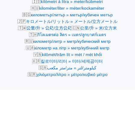
🇮🇸
kílómetri á lítra » meter/kúbmetri
🇭🇺
kilométer/liter » méter/kockaméter
🇧🇬
километър/литър » метър/кубичен метър
🇯🇵
キロメートル/リットル » メートル/立方メートル
🇹🇼
🇨🇳
公里/升 » 公尺/立方公尺
公里/升 » 米/立方米
🇹🇭
กิโลเมตรต่อ ลิตร » เมตร/ลูกบาศก์เมตร
🇷🇺
километр/литр » метр/кубический метр
🇺🇦
кілометр на літр » метр/кубічний метр
🇻🇳
kilômét/trăm lít » mét / mét khối
🇰🇷
킬로미터/리터 » 미터/세제곱미터
🇸🇦
كيلومتر/لتر » متر/متر مكعب
🇬🇷
χιλιόμετρο/λίτρο » μέτρο/κυβικό μέτρο