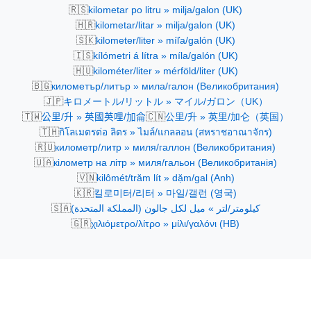
🇷🇸
kilometar po litru » milja/galon (UK)
🇭🇷
kilometar/litar » milja/galon (UK)
🇸🇰
kilometer/liter » míľa/galón (UK)
🇮🇸
kílómetri á lítra » míla/galón (UK)
🇭🇺
kilométer/liter » mérföld/liter (UK)
🇧🇬
километър/литър » мила/галон (Великобритания)
🇯🇵
キロメートル/リットル » マイル/ガロン（UK）
🇹🇼
🇨🇳
公里/升 » 英國英哩/加侖
公里/升 » 英里/加仑（英国）
🇹🇭
กิโลเมตรต่อ ลิตร » ไมล์/แกลลอน (สหราชอาณาจักร)
🇷🇺
километр/литр » миля/галлон (Великобритания)
🇺🇦
кілометр на літр » миля/гальон (Великобританія)
🇻🇳
kilômét/trăm lít » dặm/gal (Anh)
🇰🇷
킬로미터/리터 » 마일/갤런 (영국)
🇸🇦
كيلومتر/لتر » ميل لكل جالون (المملكة المتحدة)
🇬🇷
χιλιόμετρο/λίτρο » μίλι/γαλόνι (ΗΒ)