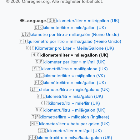
© 2026 Omregner.org. Alle rettigheter forbeholdt.
🇬🇧
🌐 Language:
kilometer/liter » mile/gallon (UK)
🇩🇰
kilometer/liter » mile/gallon (UK)
🇪🇸
kilómetro por litro » milla/galón (Reino Unido)
🇵🇹
quilômetro por litro » milha/galão (Reino Unido)
🇩🇪
Kilometer pro Liter » Meile/Gallone (UK)
🇳🇴
kilometer/liter » mile/gallon (UK)
🇸🇪
kilometer per liter » mil/mil (UK)
🇫🇮
kilometriä/litra » maili/galona (UK)
🇳🇱
kilometer/liter » mijl/gallon (VK)
🇫🇷
kilomètre/litre » mile/gallon (UK)
🇮🇹
chilometro/litro » miglio/galone (UK)
🇵🇱
kilometr/litr » mila/galon (UK)
🇨🇿
kilometr/litr » míle/litr (UK)
🇷🇴
kilometru/litru » milă/galon (UK)
🇹🇷
kilometre/litre » mil/galon (İngiltere)
🇲🇾
kilometer/liter » batu per gelen (UK)
🇮🇩
kilometer/liter » mil/gal (UK)
🇵🇭
kilometro/litro » milya/kada galon (UK)