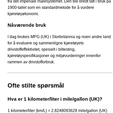
fra det imperiale målesystemet. Den ble bredt tatt i bruk på
1900-tallet som en standardmetode for å vurdere
kjøretøyøkonomi.
Nåværende bruk
I dag brukes MPG (UK) i Storbritannia og noen andre land
for å evaluere og sammenligne kjøretøyets
drivstoffeffektivitet, spesielt i biltesting,
kjøretøyspesifikasjoner og miljøvurderinger innenfor
rammen av drivstofforbruk.
Ofte stilte spørsmål
Hva er 1 kilometer/liter i mile/gallon (UK)?
1 kilometer/liter (km/L) = 2.8248093628 mile/gallon (UK)