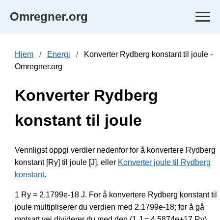
Omregner.org
Hjem
Energi
Konverter Rydberg konstant til joule -
Omregner.org
Konverter Rydberg
konstant til joule
Vennligst oppgi verdier nedenfor for å konvertere Rydberg
konstant [Ry] til joule [J], eller
Konverter joule til Rydberg
konstant
.
1 Ry = 2.1799e-18 J. For å konvertere Rydberg konstant til
joule multipliserer du verdien med 2.1799e-18; for å gå
motsatt vei dividerer du med den (1 J = 4.5874e+17 Ry).