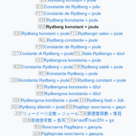
Rydberg konstant » joule
🇪🇸
Constante de Rydberg » julio
🇵🇹
Constante de Rydberg » joule
🇩🇪
Rydberg-Konstante » joule
🇳🇴
Rydberg konstant » joule
🇸🇪
🇫🇮
Rydberg konstant » joule
Rydbergin vakio » joule
🇳🇱
Rydberg-constante » joule
🇫🇷
Constante de Rydberg » joule
🇮🇹
🇵🇱
Costante di Rydberg » joule
Stała Rydberga » dżul
🇨🇿
Rydbergova konstanta » joule
🇷🇴
🇹🇷
Constanta Rydberg » joule
Rydberg sabiti » joule
🇲🇾
Konstanta Rydberg » joule
🇮🇩
🇵🇭
Konstanta Rydberg » joule
Rydberg constant » joule
🇷🇸
Rydbergova konstanta » džul
🇭🇷
Rydbergova konstanta » džul
🇸🇰
🇮🇸
Rydbergova konštanta » joule
Rydberg fasti » Júli
🇭🇺
🇧🇬
Rydberg állandó » joule
Ридберг константа » джул
🇯🇵
🇹🇼
リュードベリ定数 » ジュール
里德堡常數 » 焦耳
🇨🇳
🇹🇭
里德堡常数 » 焦耳
ค่าคงที่ไรเดเบิร์ก » จูล
🇷🇺
Константа Ридберга » джоуль
🇺🇦
Рідбергова константа » джоуль