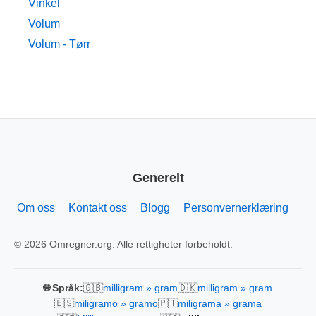
Vinkel
Volum
Volum - Tørr
Generelt
Om oss
Kontakt oss
Blogg
Personvernerklæring
© 2026 Omregner.org. Alle rettigheter forbeholdt.
🇬🇧
🇩🇰
🌐 Språk:
milligram » gram
milligram » gram
🇪🇸
🇵🇹
miligramo » gramo
miligrama » grama