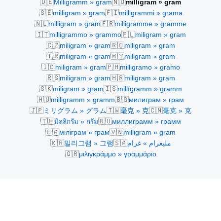
🇩🇪
🇳🇴
Milligramm » gram
milligram » gram
🇸🇪
🇫🇮
milligram » gram
milligrammi » grama
🇳🇱
🇫🇷
milligram » gram
milligramme » gramme
🇮🇹
🇵🇱
milligrammo » grammo
miligram » gram
🇨🇿
🇷🇴
miligram » gram
miligram » gram
🇹🇷
🇲🇾
miligram » gram
miligram » gram
🇮🇩
🇵🇭
miligram » gram
milligramo » gramo
🇷🇸
🇭🇷
miligram » gram
miligram » gram
🇸🇰
🇮🇸
miligram » gram
millígramm » gramm
🇭🇺
🇧🇬
milligramm » gramm
милиграм » грам
🇯🇵
🇹🇼
🇨🇳
ミリグラム » グラム
毫克 » 克
毫克 » 克
🇹🇭
🇷🇺
มิลลิกรัม » กรัม
миллиграмм » грамм
🇺🇦
🇻🇳
міліграм » грам
milligram » gram
🇰🇷
🇸🇦
밀리그램 » 그램
مليغرام » غرام
🇬🇷
μιλιγκράμμο » γραμμάριο