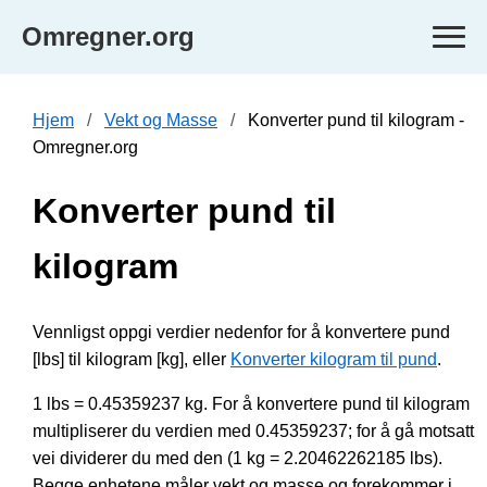
Omregner.org
Hjem
Vekt og Masse
Konverter pund til kilogram -
Omregner.org
Konverter pund til
kilogram
Vennligst oppgi verdier nedenfor for å konvertere pund
[lbs] til kilogram [kg], eller
Konverter kilogram til pund
.
1 lbs = 0.45359237 kg. For å konvertere pund til kilogram
multipliserer du verdien med 0.45359237; for å gå motsatt
vei dividerer du med den (1 kg = 2.20462262185 lbs).
Begge enhetene måler vekt og masse og forekommer i