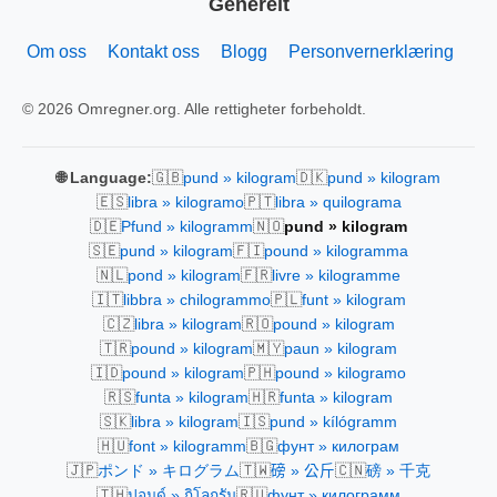
Generelt
Om oss
Kontakt oss
Blogg
Personvernerklæring
© 2026 Omregner.org. Alle rettigheter forbeholdt.
🇬🇧
🇩🇰
🌐 Language:
pund » kilogram
pund » kilogram
🇪🇸
🇵🇹
libra » kilogramo
libra » quilograma
🇩🇪
🇳🇴
Pfund » kilogramm
pund » kilogram
🇸🇪
🇫🇮
pund » kilogram
pound » kilogramma
🇳🇱
🇫🇷
pond » kilogram
livre » kilogramme
🇮🇹
🇵🇱
libbra » chilogrammo
funt » kilogram
🇨🇿
🇷🇴
libra » kilogram
pound » kilogram
🇹🇷
🇲🇾
pound » kilogram
paun » kilogram
🇮🇩
🇵🇭
pound » kilogram
pound » kilogramo
🇷🇸
🇭🇷
funta » kilogram
funta » kilogram
🇸🇰
🇮🇸
libra » kilogram
pund » kílógramm
🇭🇺
🇧🇬
font » kilogramm
фунт » килограм
🇯🇵
🇹🇼
🇨🇳
ポンド » キログラム
磅 » 公斤
磅 » 千克
🇹🇭
🇷🇺
ปอนด์ » กิโลกรัม
фунт » килограмм