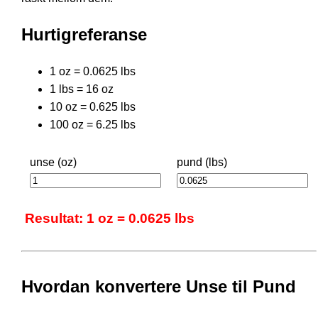
Hurtigreferanse
1 oz = 0.0625 lbs
1 lbs = 16 oz
10 oz = 0.625 lbs
100 oz = 6.25 lbs
unse (oz)
pund (lbs)
Resultat: 1 oz = 0.0625 lbs
Hvordan konvertere Unse til Pund