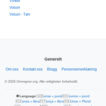
Vinkel
Volum
Volum - Tørr
Generelt
Om oss
Kontakt oss
Blogg
Personvernerklæring
© 2026 Omregner.org. Alle rettigheter forbeholdt.
🇬🇧
🇩🇰
🌐 Language:
unse » pund
ounce » pund
🇪🇸
🇵🇹
🇩🇪
onza » libra
onça » libra
Unze » Pfund