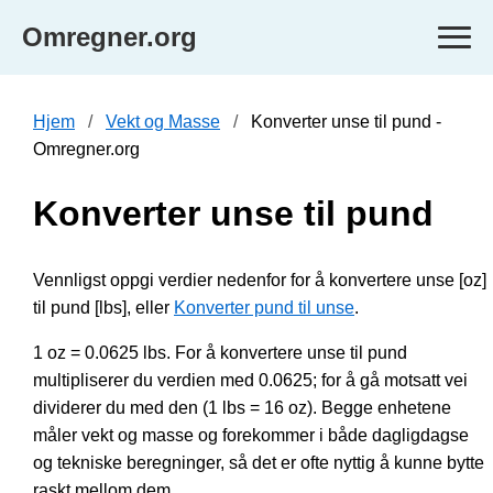
Omregner.org
Hjem
Vekt og Masse
Konverter unse til pund -
Omregner.org
Konverter unse til pund
Vennligst oppgi verdier nedenfor for å konvertere unse [oz]
til pund [lbs], eller
Konverter pund til unse
.
1 oz = 0.0625 lbs. For å konvertere unse til pund
multipliserer du verdien med 0.0625; for å gå motsatt vei
dividerer du med den (1 lbs = 16 oz). Begge enhetene
måler vekt og masse og forekommer i både dagligdagse
og tekniske beregninger, så det er ofte nyttig å kunne bytte
raskt mellom dem.