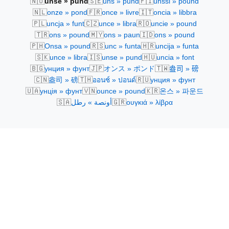
🇳🇴
🇸🇪
🇫🇮
unse » pund
uns » pund
unssi » pound
🇳🇱
🇫🇷
🇮🇹
onze » pond
once » livre
oncia » libbra
🇵🇱
🇨🇿
🇷🇴
uncja » funt
unce » libra
uncie » pound
🇹🇷
🇲🇾
🇮🇩
ons » pound
ons » paun
ons » pound
🇵🇭
🇷🇸
🇭🇷
Onsa » pound
unc » funta
uncija » funta
🇸🇰
🇮🇸
🇭🇺
unce » libra
unse » pund
uncia » font
🇧🇬
🇯🇵
🇹🇼
унция » фунт
オンス » ポンド
盎司 » 磅
🇨🇳
🇹🇭
🇷🇺
盎司 » 磅
ออนซ์ » ปอนด์
унция » фунт
🇺🇦
🇻🇳
🇰🇷
унція » фунт
ounce » pound
온스 » 파운드
🇸🇦
🇬🇷
أونصة » رطل
ουγκιά » λίβρα