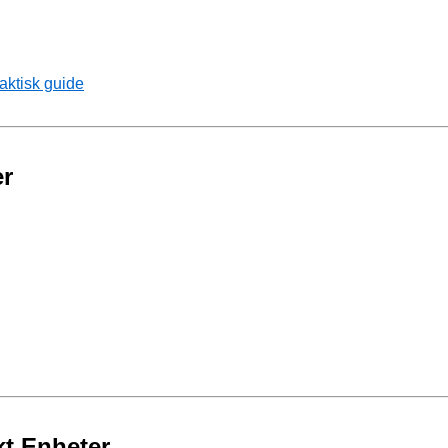
aktisk guide
er
kt Enheter