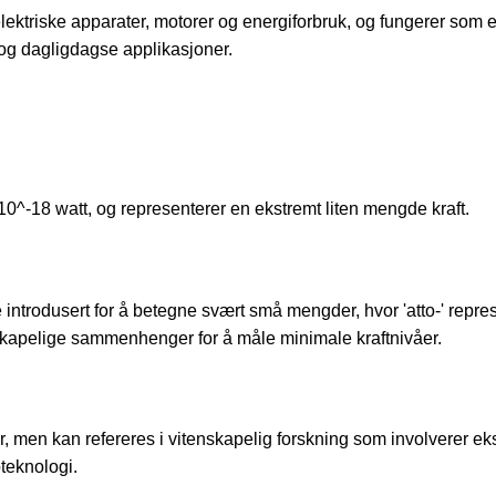
i elektriske apparater, motorer og energiforbruk, og fungerer som 
og dagligdagse applikasjoner.
 10^-18 watt, og representerer en ekstremt liten mengde kraft.
 introdusert for å betegne svært små mengder, hvor 'atto-' repre
nskapelige sammenhenger for å måle minimale kraftnivåer.
r, men kan refereres i vitenskapelig forskning som involverer ek
oteknologi.