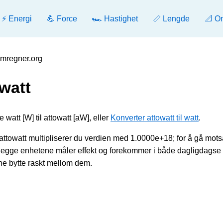
⚡ Energi
💪 Force
🏎️ Hastighet
📏 Lengde
📐 O
 Omregner.org
owatt
 watt [W] til attowatt [aW], eller
Konverter attowatt til watt
.
attowatt multipliserer du verdien med 1.0000e+18; for å gå motsa
Begge enhetene måler effekt og forekommer i både dagligdagse
nne bytte raskt mellom dem.