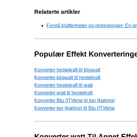
Relaterte artikler
Forstå kraftenheter og omregninger: En pr
Populær Effekt Konvertering
Konverter hestekraft til kilowatt
Konverter kilowatt til hestekraft
Konverter hestekraft til watt
Konverter watt til hestekraft
Konverter Btu (IT)/time til ton (kjøling)
Konverter ton (kjøling) til Btu (IT)/time
Konverter watt Til Annet Effe