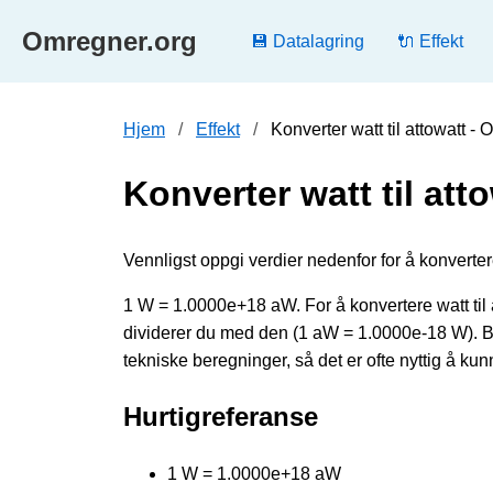
Omregner.org
💾 Datalagring
🔌 Effekt
Hjem
Effekt
Konverter watt til attowatt -
Konverter watt til att
Vennligst oppgi verdier nedenfor for å konvertere
1 W = 1.0000e+18 aW. For å konvertere watt til 
dividerer du med den (1 aW = 1.0000e-18 W). 
tekniske beregninger, så det er ofte nyttig å ku
Hurtigreferanse
1 W = 1.0000e+18 aW