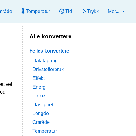
mråde
🌡️ Temperatur
⏱️ Tid
💨 Trykk
Mer...
Alle konvertere
Felles konvertere
Datalagring
Drivstofforbruk
Effekt
tt vei
Energi
 og
Force
Hastighet
Lengde
Område
Temperatur