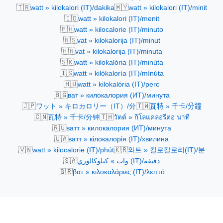
🇹🇷
🇲🇾
watt » kilokalori (IT)/dakika
watt » kilokalori (IT)/minit
🇮🇩
watt » kilokalori (IT)/menit
🇵🇭
watt » kilocalorie (IT)/minuto
🇷🇸
vat » kilokalorija (IT)/minut
🇭🇷
vat » kilokalorija (IT)/minuta
🇸🇰
watt » kilokalória (IT)/minúta
🇮🇸
watt » kilókaloría (IT)/mínúta
🇭🇺
watt » kilokalória (IT)/perc
🇧🇬
ват » килокалория (ИТ)/минута
🇯🇵
🇹🇼
ワット » キロカロリー（IT）/分
瓦特 » 千卡/分鐘
🇨🇳
🇹🇭
瓦特 » 千卡/分钟
วัตต์ » กิโลแคลอรีต่อ นาที
🇷🇺
ватт » килокалория (ИТ)/минута
🇺🇦
ватт » кілокалорія (IT)/хвилина
🇻🇳
🇰🇷
watt » kilocalorie (IT)/phút
와트 » 킬로칼로리(IT)/분
🇸🇦
وات » كيلوكالوري (IT)/دقيقة
🇬🇷
βατ » κιλοκαλάριες (IT)/λεπτό