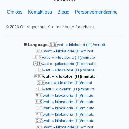
Om oss
Kontakt oss
Blogg
Personvernerklæring
© 2026 Omregner.org. Alle rettigheter forbeholdt.
🇬🇧
🌐 Language:
watt » kilokalori (IT)/minutt
🇩🇰
watt » kilokalorie (IT)/minut
🇪🇸
vatio » kilocaloría (IT)/minuto
🇵🇹
watt » quilocaloria (IT)/minuto
🇩🇪
watt » Kilokalorie (IT)/Minute
🇳🇴
watt » kilokalori (IT)/minutt
🇸🇪
watt » kilokalori (IT)/minut
🇫🇮
watti » kilokalori (IT)/minuutti
🇳🇱
watt » kilocalorie (IT)/minuut
🇫🇷
watt » kilocalorie (IT)/minute
🇮🇹
watt » kilocaloria (IT)/minuto
🇵🇱
watt » kilokaloria (IT)/minuta
🇨🇿
watt » kilokalorie (IT)/minuta
🇷🇴
watt » kilocalorie (IT)/minut