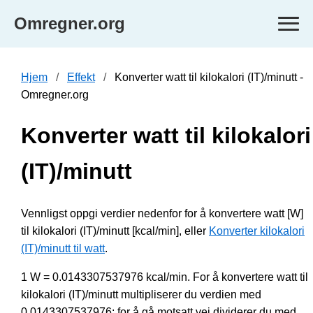
Omregner.org
Hjem
Effekt
Konverter watt til kilokalori (IT)/minutt -
Omregner.org
Konverter watt til kilokalori
(IT)/minutt
Vennligst oppgi verdier nedenfor for å konvertere watt [W]
til kilokalori (IT)/minutt [kcal/min], eller
Konverter kilokalori
(IT)/minutt til watt
.
1 W = 0.0143307537976 kcal/min. For å konvertere watt til
kilokalori (IT)/minutt multipliserer du verdien med
0.0143307537976; for å gå motsatt vei dividerer du med