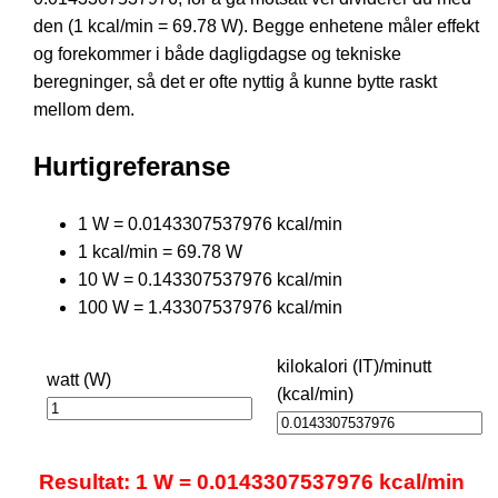
den (1 kcal/min = 69.78 W). Begge enhetene måler effekt
og forekommer i både dagligdagse og tekniske
beregninger, så det er ofte nyttig å kunne bytte raskt
mellom dem.
Hurtigreferanse
1 W = 0.0143307537976 kcal/min
1 kcal/min = 69.78 W
10 W = 0.143307537976 kcal/min
100 W = 1.43307537976 kcal/min
kilokalori (IT)/minutt
watt (W)
(kcal/min)
Resultat: 1 W = 0.0143307537976 kcal/min