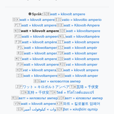
🇬🇧
🌐 Språk:
watt » kilovolt ampere
🇩🇰
🇪🇸
watt » kilovolt ampere
vatio » kilovoltio amperio
🇵🇹
🇩🇪
watt » kilovolt ampere
watt » Kilovolt-Ampere
🇳🇴
🇸🇪
watt » kilovolt ampere
watt » kilovoltampere
🇫🇮
🇳🇱
watti » kilovolt-ampeeri
watt » kilovoltampère
🇫🇷
🇮🇹
watt » kilovolt ampère
watt » kilovolt ampere
🇵🇱
🇨🇿
watt » kilowoltamper
watt » kilovolt ampér
🇷🇴
🇹🇷
watt » kilovolt amper
watt » kilovolt amper
🇲🇾
🇮🇩
watt » kilovolt ampere
watt » kilovolt ampere
🇵🇭
🇷🇸
watt » kilovolt ampere
vat » kilovolt-amper
🇭🇷
🇸🇰
vat » kilovolt ampera
watt » kilovolt ampere
🇮🇸
🇭🇺
watt » kilovoltampere
watt » kilovolt-amper
🇧🇬
ват » киловолтов ампер
🇯🇵
🇹🇼
ワット » キロボルトアンペア
瓦特 » 千伏安
🇨🇳
🇹🇭
瓦特 » 千伏安
วัตต์ » กิโลโวลต์แอมแปร์
🇷🇺
🇺🇦
ватт » киловольт ампер
ватт » кіловольт ампер
🇻🇳
🇰🇷
watt » kilovolt ampere
와트 » 킬로볼트 암페어
🇸🇦
🇬🇷
وات » كيلوفولت أمبير
βατ » κιλοβόλτ αμπέρ