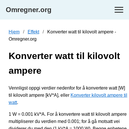
Omregner.org
Hjem
Effekt
Konverter watt til kilovolt ampere -
Omregner.org
Konverter watt til kilovolt
ampere
Vennligst oppgi verdier nedenfor for å konvertere watt [W]
til kilovolt ampere [kV*A], eller
Konverter kilovolt ampere til
watt
.
1 W = 0.001 kV*A. For å konvertere watt til kilovolt ampere
multipliserer du verdien med 0.001; for å gå motsatt vei
dividerer du med den (1 kV*A = 1000 W). Begge enhetene