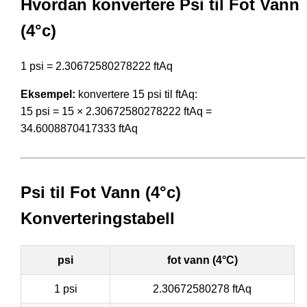
Hvordan konvertere Psi til Fot Vann
(4°c)
1 psi = 2.30672580278222 ftAq
Eksempel:
konvertere 15 psi til ftAq:
15 psi = 15 × 2.30672580278222 ftAq =
34.6008870417333 ftAq
Psi til Fot Vann (4°c)
Konverteringstabell
psi
fot vann (4°C)
1 psi
2.30672580278 ftAq