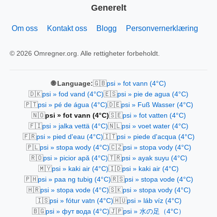
Generelt
Om oss
Kontakt oss
Blogg
Personvernerklæring
© 2026 Omregner.org. Alle rettigheter forbeholdt.
🇬🇧
🌐 Language:
psi » fot vann (4°C)
🇩🇰
🇪🇸
psi » fod vand (4°C)
psi » pie de agua (4°C)
🇵🇹
🇩🇪
psi » pé de água (4°C)
psi » Fuß Wasser (4°C)
🇳🇴
🇸🇪
psi » fot vann (4°C)
psi » fot vatten (4°C)
🇫🇮
🇳🇱
psi » jalka vettä (4°C)
psi » voet water (4°C)
🇫🇷
🇮🇹
psi » pied d'eau (4°C)
psi » piede d'acqua (4°C)
🇵🇱
🇨🇿
psi » stopa wody (4°C)
psi » stopa vody (4°C)
🇷🇴
🇹🇷
psi » picior apă (4°C)
psi » ayak suyu (4°C)
🇲🇾
🇮🇩
psi » kaki air (4°C)
psi » kaki air (4°C)
🇵🇭
🇷🇸
psi » paa ng tubig (4°C)
psi » stopa vode (4°C)
🇭🇷
🇸🇰
psi » stopa vode (4°C)
psi » stopa vody (4°C)
🇮🇸
🇭🇺
psi » fótur vatn (4°C)
psi » láb víz (4°C)
🇧🇬
🇯🇵
psi » фут вода (4°C)
psi » 水の足（4°C）