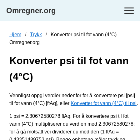
Omregner.org
Hjem
Trykk
Konverter psi til fot vann (4°C) -
Omregner.org
Konverter psi til fot vann
(4°C)
Vennligst oppgi verdier nedenfor for å konvertere psi [psi]
til fot vann (4°C) [ftAq], eller
Konverter fot vann (4°C) til psi
.
1 psi = 2.30672580278 ftAq. For å konvertere psi til fot
vann (4°C) multipliserer du verdien med 2.30672580278;
for å gå motsatt vei dividerer du med den (1 ftAq =
0.43351489752 psi). Begge enhetene måler trykk og