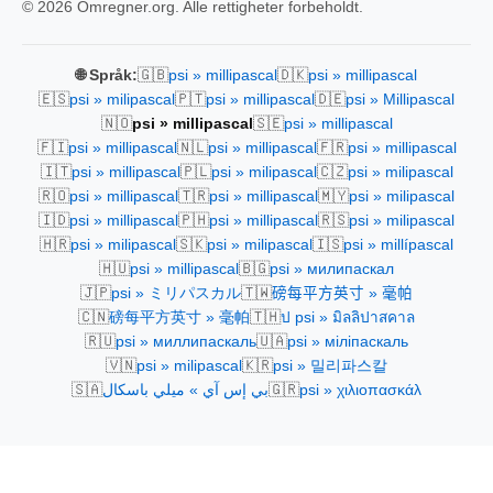
© 2026 Omregner.org. Alle rettigheter forbeholdt.
🇬🇧
🇩🇰
🌐 Språk:
psi » millipascal
psi » millipascal
🇪🇸
🇵🇹
🇩🇪
psi » milipascal
psi » millipascal
psi » Millipascal
🇳🇴
🇸🇪
psi » millipascal
psi » millipascal
🇫🇮
🇳🇱
🇫🇷
psi » millipascal
psi » millipascal
psi » millipascal
🇮🇹
🇵🇱
🇨🇿
psi » millipascal
psi » milipascal
psi » milipascal
🇷🇴
🇹🇷
🇲🇾
psi » millipascal
psi » millipascal
psi » milipascal
🇮🇩
🇵🇭
🇷🇸
psi » millipascal
psi » millipascal
psi » milipascal
🇭🇷
🇸🇰
🇮🇸
psi » milipascal
psi » milipascal
psi » millípascal
🇭🇺
🇧🇬
psi » millipascal
psi » милипаскал
🇯🇵
🇹🇼
psi » ミリパスカル
磅每平方英寸 » 毫帕
🇨🇳
🇹🇭
磅每平方英寸 » 毫帕
ป psi » มิลลิปาสคาล
🇷🇺
🇺🇦
psi » миллипаскаль
psi » міліпаскаль
🇻🇳
🇰🇷
psi » milipascal
psi » 밀리파스칼
🇸🇦
🇬🇷
بي إس آي » ميلي باسكال
psi » χιλιοπασκάλ