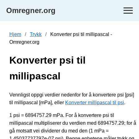
Omregner.org
Hjem
Trykk
Konverter psi til millipascal -
Omregner.org
Konverter psi til
millipascal
Vennligst oppgi verdier nedenfor for å konvertere psi [psi]
til millipascal [mPa], eller
Konverter millipascal til psi
.
1 psi = 6894757.29 mPa. For å konvertere psi til
millipascal multipliserer du verdien med 6894757.29; for å
gå motsatt vei dividerer du med den (1 mPa =
1.45037737797e-07 psi). Begge enhetene måler trykk og