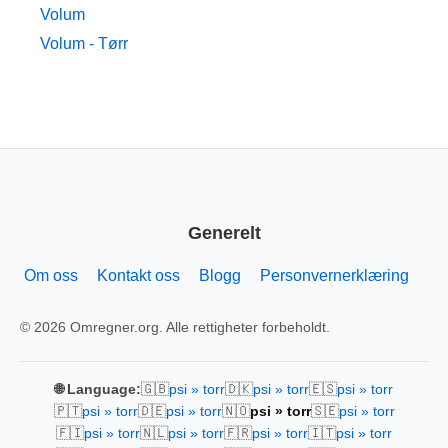
Volum
Volum - Tørr
Generelt
Om oss
Kontakt oss
Blogg
Personvernerklæring
© 2026 Omregner.org. Alle rettigheter forbeholdt.
🇬🇧
🇩🇰
🇪🇸
🌐 Language:
psi » torr
psi » torr
psi » torr
🇵🇹
🇩🇪
🇳🇴
🇸🇪
psi » torr
psi » torr
psi » torr
psi » torr
🇫🇮
🇳🇱
🇫🇷
🇮🇹
psi » torr
psi » torr
psi » torr
psi » torr