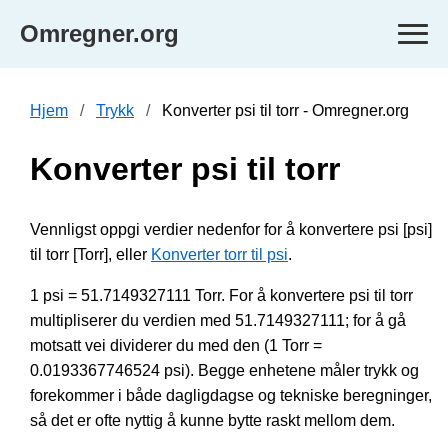
Omregner.org
Hjem
Trykk
Konverter psi til torr - Omregner.org
Konverter psi til torr
Vennligst oppgi verdier nedenfor for å konvertere psi [psi]
til torr [Torr], eller
Konverter torr til psi
.
1 psi = 51.7149327111 Torr. For å konvertere psi til torr
multipliserer du verdien med 51.7149327111; for å gå
motsatt vei dividerer du med den (1 Torr =
0.0193367746524 psi). Begge enhetene måler trykk og
forekommer i både dagligdagse og tekniske beregninger,
så det er ofte nyttig å kunne bytte raskt mellom dem.