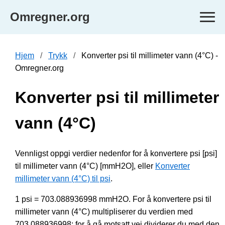
Omregner.org
Hjem
Trykk
Konverter psi til millimeter vann (4°C) -
Omregner.org
Konverter psi til millimeter
vann (4°C)
Vennligst oppgi verdier nedenfor for å konvertere psi [psi]
til millimeter vann (4°C) [mmH2O], eller
Konverter
millimeter vann (4°C) til psi
.
1 psi = 703.088936998 mmH2O. For å konvertere psi til
millimeter vann (4°C) multipliserer du verdien med
703.088936998; for å gå motsatt vei dividerer du med den