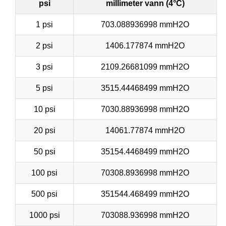
psi
millimeter vann (4°C)
1 psi
703.088936998 mmH2O
2 psi
1406.177874 mmH2O
3 psi
2109.26681099 mmH2O
5 psi
3515.44468499 mmH2O
10 psi
7030.88936998 mmH2O
20 psi
14061.77874 mmH2O
50 psi
35154.4468499 mmH2O
100 psi
70308.8936998 mmH2O
500 psi
351544.468499 mmH2O
1000 psi
703088.936998 mmH2O