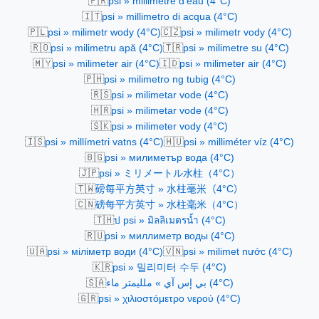
🇫🇷
psi » millimètre d'eau (4°C)
🇮🇹
psi » millimetro di acqua (4°C)
🇵🇱
🇨🇿
psi » milimetr wody (4°C)
psi » milimetr vody (4°C)
🇷🇴
🇹🇷
psi » milimetru apă (4°C)
psi » milimetre su (4°C)
🇲🇾
🇮🇩
psi » milimeter air (4°C)
psi » milimeter air (4°C)
🇵🇭
psi » milimetro ng tubig (4°C)
🇷🇸
psi » milimetar vode (4°C)
🇭🇷
psi » milimetar vode (4°C)
🇸🇰
psi » milimeter vody (4°C)
🇮🇸
🇭🇺
psi » millímetri vatns (4°C)
psi » milliméter víz (4°C)
🇧🇬
psi » милиметър вода (4°C)
🇯🇵
psi » ミリメートル水柱（4°C）
🇹🇼
磅每平方英寸 » 水柱毫米（4°C）
🇨🇳
磅每平方英寸 » 水柱毫米（4°C）
🇹🇭
ป psi » มิลลิเมตรน้ำ (4°C)
🇷🇺
psi » миллиметр воды (4°C)
🇺🇦
🇻🇳
psi » міліметр води (4°C)
psi » milimet nước (4°C)
🇰🇷
psi » 밀리미터 수두 (4°C)
🇸🇦
بي إس آي » ملليمتر ماء (4°C)
🇬🇷
psi » χιλιοστόμετρο νερού (4°C)