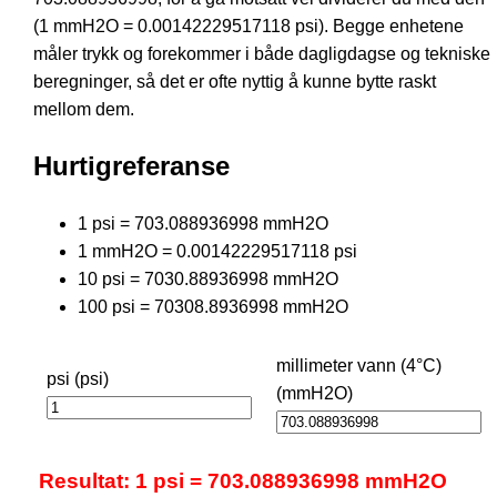
(1 mmH2O = 0.00142229517118 psi). Begge enhetene
måler trykk og forekommer i både dagligdagse og tekniske
beregninger, så det er ofte nyttig å kunne bytte raskt
mellom dem.
Hurtigreferanse
1 psi = 703.088936998 mmH2O
1 mmH2O = 0.00142229517118 psi
10 psi = 7030.88936998 mmH2O
100 psi = 70308.8936998 mmH2O
millimeter vann (4°C)
psi (psi)
(mmH2O)
Resultat: 1 psi = 703.088936998 mmH2O