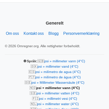
Generelt
Om oss
Kontakt oss
Blogg
Personvernerklæring
© 2026 Omregner.org. Alle rettigheter forbeholdt.
🇬🇧
🌐 Språk:
psi » millimeter vann (4°C)
🇩🇰
psi » millimeter vand (4°C)
🇪🇸
psi » milímetro de agua (4°C)
🇵🇹
psi » milímetro de água (4°C)
🇩🇪
psi » Millimeter Wassersäule (4°C)
🇳🇴
psi » millimeter vann (4°C)
🇸🇪
psi » millimeter vatten (4°C)
🇫🇮
psi » millimetri vesi (4°C)
🇳🇱
psi » millimeter water (4°C)