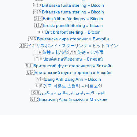
🇷🇸
Britanska funta sterling » Bitcoin
🇭🇷
Britanska funta sterling » Bitcoin
🇸🇰
Britská libra šterlingov » Bitcoin
🇮🇸
Breski pundið Sterling » Bitcoin
🇭🇺
Brit brit font sterling » Bitcoin
🇧🇬
Британска лира стерлинг » Биткойн
🇯🇵
イギリスポンド・スターリング » ビットコイン
🇹🇼
🇨🇳
英鎊 » 比特幣
英镑 » 比特币
🇹🇭
ปอนด์สเตอร์ลิงอังกฤษ » บิทคอยน์
🇷🇺
Британский фунт стерлингов » Биткойн
🇺🇦
Британський фунт стерлінгів » Біткойн
🇻🇳
Bảng Anh Bảng Anh » Bitcoin
🇰🇷
영국 파운드 스털링 » 비트코인
🇸🇦
الجنيه الإسترليني البريطاني » بيتكوين
🇬🇷
Βρετανική Λίρα Στερλίνα » Μπίνκοιν