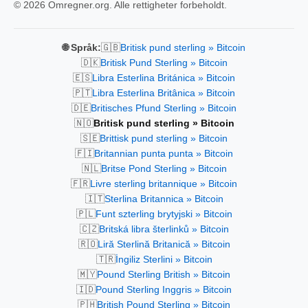
© 2026 Omregner.org. Alle rettigheter forbeholdt.
🇬🇧
🌐 Språk:
Britisk pund sterling » Bitcoin
🇩🇰
Britisk Pund Sterling » Bitcoin
🇪🇸
Libra Esterlina Británica » Bitcoin
🇵🇹
Libra Esterlina Britânica » Bitcoin
🇩🇪
Britisches Pfund Sterling » Bitcoin
🇳🇴
Britisk pund sterling » Bitcoin
🇸🇪
Brittisk pund sterling » Bitcoin
🇫🇮
Britannian punta punta » Bitcoin
🇳🇱
Britse Pond Sterling » Bitcoin
🇫🇷
Livre sterling britannique » Bitcoin
🇮🇹
Sterlina Britannica » Bitcoin
🇵🇱
Funt szterling brytyjski » Bitcoin
🇨🇿
Britská libra šterlinků » Bitcoin
🇷🇴
Liră Sterlină Britanică » Bitcoin
🇹🇷
İngiliz Sterlini » Bitcoin
🇲🇾
Pound Sterling British » Bitcoin
🇮🇩
Pound Sterling Inggris » Bitcoin
🇵🇭
British Pound Sterling » Bitcoin