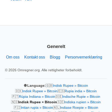
Generelt
Om oss
Kontakt oss
Blogg
Personvernerklæring
© 2026 Omregner.org. Alle rettigheter forbeholdt.
🇬🇧
🌐 Language:
Indisk Rupee » Bitcoin
🇩🇰
🇪🇸
Indisk Rupee » Bitcoin
Rupia india » Bitcoin
🇵🇹
🇩🇪
Rúpia Indiana » Bitcoin
Indische Rupie » Bitcoin
🇳🇴
🇸🇪
Indisk Rupee » Bitcoin
Indiska rupien » Bitcoin
🇫🇮
🇳🇱
Intian rupia » Bitcoin
Indiase Roepie » Bitcoin