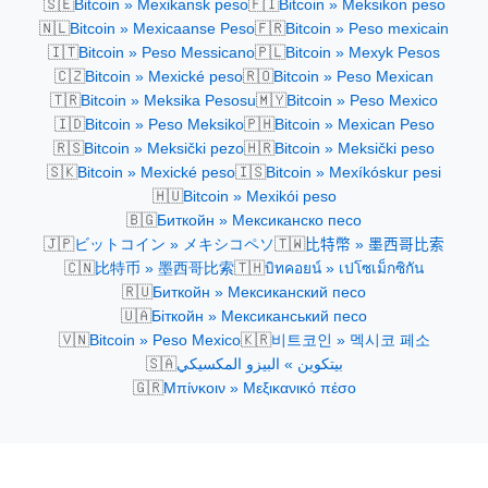
🇸🇪
🇫🇮
Bitcoin » Mexikansk peso
Bitcoin » Meksikon peso
🇳🇱
🇫🇷
Bitcoin » Mexicaanse Peso
Bitcoin » Peso mexicain
🇮🇹
🇵🇱
Bitcoin » Peso Messicano
Bitcoin » Mexyk Pesos
🇨🇿
🇷🇴
Bitcoin » Mexické peso
Bitcoin » Peso Mexican
🇹🇷
🇲🇾
Bitcoin » Meksika Pesosu
Bitcoin » Peso Mexico
🇮🇩
🇵🇭
Bitcoin » Peso Meksiko
Bitcoin » Mexican Peso
🇷🇸
🇭🇷
Bitcoin » Meksički pezo
Bitcoin » Meksički peso
🇸🇰
🇮🇸
Bitcoin » Mexické peso
Bitcoin » Mexíkóskur pesi
🇭🇺
Bitcoin » Mexikói peso
🇧🇬
Биткойн » Мексиканско песо
🇯🇵
🇹🇼
ビットコイン » メキシコペソ
比特幣 » 墨西哥比索
🇨🇳
🇹🇭
比特币 » 墨西哥比索
บิทคอยน์ » เปโซเม็กซิกัน
🇷🇺
Биткойн » Мексиканский песо
🇺🇦
Біткойн » Мексиканський песо
🇻🇳
🇰🇷
Bitcoin » Peso Mexico
비트코인 » 멕시코 페소
🇸🇦
بيتكوين » البيزو المكسيكي
🇬🇷
Μπίνκοιν » Μεξικανικό πέσο