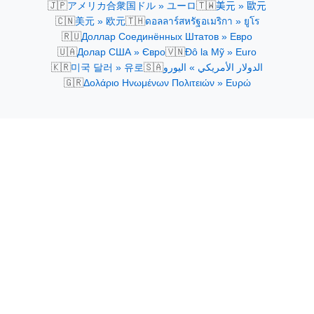
🇯🇵
🇹🇼
アメリカ合衆国ドル » ユーロ
美元 » 歐元
🇨🇳
🇹🇭
美元 » 欧元
ดอลลาร์สหรัฐอเมริกา » ยูโร
🇷🇺
Доллар Соединённых Штатов » Евро
🇺🇦
🇻🇳
Долар США » Євро
Đô la Mỹ » Euro
🇰🇷
🇸🇦
미국 달러 » 유로
الدولار الأمريكي » اليورو
🇬🇷
Δολάριο Ηνωμένων Πολιτειών » Ευρώ