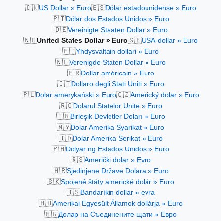
🇩🇰
🇪🇸
US Dollar » Euro
Dólar estadounidense » Euro
🇵🇹
Dólar dos Estados Unidos » Euro
🇩🇪
Vereinigte Staaten Dollar » Euro
🇳🇴
🇸🇪
United States Dollar » Euro
USA-dollar » Euro
🇫🇮
Yhdysvaltain dollari » Euro
🇳🇱
Verenigde Staten Dollar » Euro
🇫🇷
Dollar américain » Euro
🇮🇹
Dollaro degli Stati Uniti » Euro
🇵🇱
🇨🇿
Dolar amerykański » Euro
Americký dolar » Euro
🇷🇴
Dolarul Statelor Unite » Euro
🇹🇷
Birleşik Devletler Doları » Euro
🇲🇾
Dolar Amerika Syarikat » Euro
🇮🇩
Dolar Amerika Serikat » Euro
🇵🇭
Dolyar ng Estados Unidos » Euro
🇷🇸
Američki dolar » Evro
🇭🇷
Sjedinjene Države Dolara » Euro
🇸🇰
Spojené štáty americké dolár » Euro
🇮🇸
Bandaríkin dollar » evra
🇭🇺
Amerikai Egyesült Államok dollárja » Euro
🇧🇬
Долар на Съединените щати » Евро