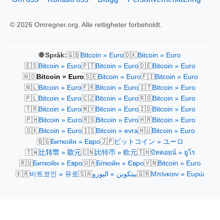
© 2026 Omregner.org. Alle rettigheter forbeholdt.
🇬🇧
🇩🇰
🌐 Språk:
Bitcoin » Euro
Bitcoin » Euro
🇪🇸
🇵🇹
🇩🇪
Bitcoin » Euro
Bitcoin » Euro
Bitcoin » Euro
🇳🇴
🇸🇪
🇫🇮
Bitcoin » Euro
Bitcoin » Euro
Bitcoin » Euro
🇳🇱
🇫🇷
🇮🇹
Bitcoin » Euro
Bitcoin » Euro
Bitcoin » Euro
🇵🇱
🇨🇿
🇷🇴
Bitcoin » Euro
Bitcoin » Euro
Bitcoin » Euro
🇹🇷
🇲🇾
🇮🇩
Bitcoin » Euro
Bitcoin » Euro
Bitcoin » Euro
🇵🇭
🇷🇸
🇭🇷
Bitcoin » Euro
Bitcoin » Evro
Bitcoin » Euro
🇸🇰
🇮🇸
🇭🇺
Bitcoin » Euro
Bitcoin » evra
Bitcoin » Euro
🇧🇬
🇯🇵
Биткойн » Евро
ビットコイン » ユーロ
🇹🇼
🇨🇳
🇹🇭
比特幣 » 歐元
比特币 » 欧元
บิทคอยน์ » ยูโร
🇷🇺
🇺🇦
🇻🇳
Биткойн » Евро
Біткойн » Євро
Bitcoin » Euro
🇰🇷
🇸🇦
🇬🇷
비트코인 » 유로
بيتكوين » اليورو
Μπίνκοιν » Ευρώ