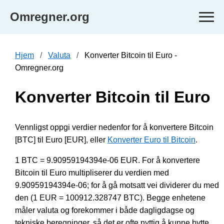
Omregner.org
Hjem
Valuta
Konverter Bitcoin til Euro -
Omregner.org
Konverter Bitcoin til Euro
Vennligst oppgi verdier nedenfor for å konvertere Bitcoin
[BTC] til Euro [EUR], eller
Konverter Euro til Bitcoin
.
1 BTC = 9.90959194394e-06 EUR. For å konvertere
Bitcoin til Euro multipliserer du verdien med
9.90959194394e-06; for å gå motsatt vei dividerer du med
den (1 EUR = 100912.328747 BTC). Begge enhetene
måler valuta og forekommer i både dagligdagse og
tekniske beregninger, så det er ofte nyttig å kunne bytte