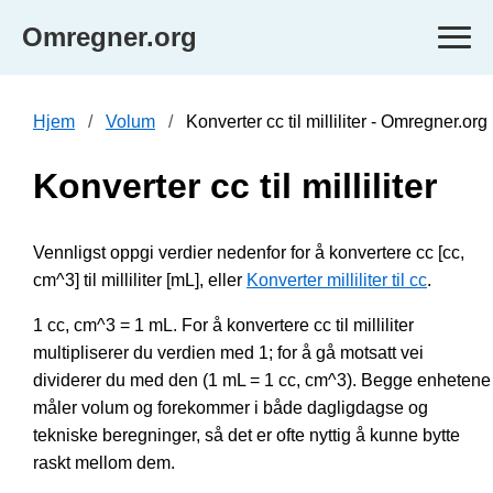
Omregner.org
Hjem
Volum
Konverter cc til milliliter - Omregner.org
Konverter cc til milliliter
Vennligst oppgi verdier nedenfor for å konvertere cc [cc,
cm^3] til milliliter [mL], eller
Konverter milliliter til cc
.
1 cc, cm^3 = 1 mL. For å konvertere cc til milliliter
multipliserer du verdien med 1; for å gå motsatt vei
dividerer du med den (1 mL = 1 cc, cm^3). Begge enhetene
måler volum og forekommer i både dagligdagse og
tekniske beregninger, så det er ofte nyttig å kunne bytte
raskt mellom dem.