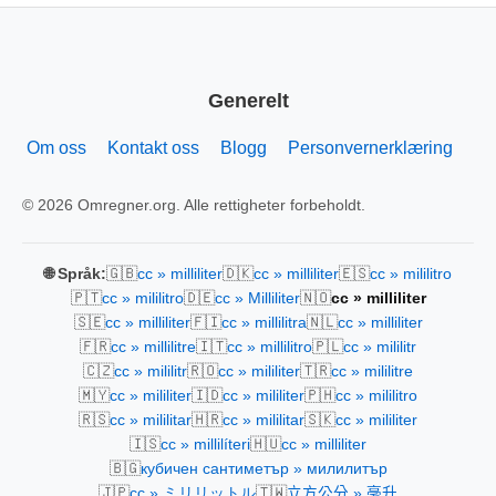
Generelt
Om oss
Kontakt oss
Blogg
Personvernerklæring
© 2026 Omregner.org. Alle rettigheter forbeholdt.
🇬🇧
🇩🇰
🇪🇸
🌐 Språk:
cc » milliliter
cc » milliliter
cc » mililitro
🇵🇹
🇩🇪
🇳🇴
cc » mililitro
cc » Milliliter
cc » milliliter
🇸🇪
🇫🇮
🇳🇱
cc » milliliter
cc » millilitra
cc » milliliter
🇫🇷
🇮🇹
🇵🇱
cc » millilitre
cc » millilitro
cc » mililitr
🇨🇿
🇷🇴
🇹🇷
cc » mililitr
cc » mililiter
cc » mililitre
🇲🇾
🇮🇩
🇵🇭
cc » mililiter
cc » mililiter
cc » mililitro
🇷🇸
🇭🇷
🇸🇰
cc » mililitar
cc » mililitar
cc » mililiter
🇮🇸
🇭🇺
cc » millilíteri
cc » milliliter
🇧🇬
кубичен сантиметър » милилитър
🇯🇵
🇹🇼
cc » ミリリットル
立方公分 » 毫升