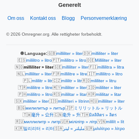
Generelt
Om oss
Kontakt oss
Blogg
Personvernerklæring
© 2026 Omregner.org. Alle rettigheter forbeholdt.
🇬🇧
🇩🇰
🌐 Language:
milliliter » liter
milliliter » liter
🇪🇸
🇵🇹
🇩🇪
mililitro » litro
mililitro » litro
Milliliter » liter
🇳🇴
🇸🇪
🇫🇮
milliliter » liter
milliliter » liter
millilitra » litra
🇳🇱
🇫🇷
🇮🇹
milliliter » liter
millilitre » litre
millilitro » litro
🇵🇱
🇨🇿
🇷🇴
mililitr » litr
mililitr » litr
mililiter » litru
🇹🇷
🇲🇾
🇮🇩
mililitre » litre
mililiter » liter
mililiter » liter
🇵🇭
🇷🇸
🇭🇷
mililitro » litro
mililitar » litar
mililitar » litar
🇸🇰
🇮🇸
🇭🇺
mililiter » liter
millilíteri » lítrinn
milliliter » liter
🇧🇬
🇯🇵
милилитър » литър
ミリリットル » リットル
🇹🇼
🇨🇳
🇹🇭
毫升 » 公升
毫升 » 升
มิลลิลิตร » ลิตร
🇷🇺
🇺🇦
🇻🇳
миллилитр » литр
мілілітр » літр
mililít » lít
🇰🇷
🇸🇦
🇬🇷
밀리리터 » 리터
مليلتر » ليتر
μιλιλίτρο » λίτρο