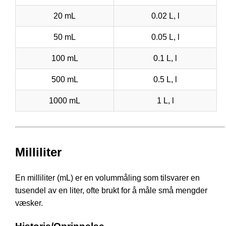
20 mL
0.02 L, l
50 mL
0.05 L, l
100 mL
0.1 L, l
500 mL
0.5 L, l
1000 mL
1 L, l
Milliliter
En milliliter (mL) er en volummåling som tilsvarer en
tusendel av en liter, ofte brukt for å måle små mengder
væsker.