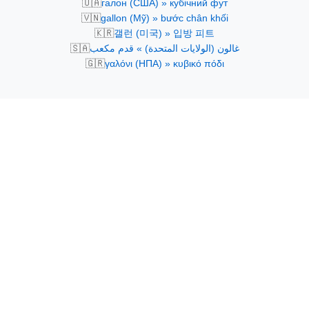
🇺🇦
галон (США) » кубічний фут
🇻🇳
gallon (Mỹ) » bước chân khối
🇰🇷
갤런 (미국) » 입방 피트
🇸🇦
غالون (الولايات المتحدة) » قدم مكعب
🇬🇷
γαλόνι (ΗΠΑ) » κυβικό πόδι