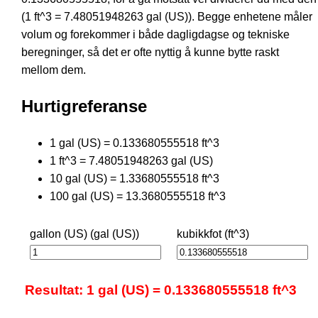
(1 ft^3 = 7.48051948263 gal (US)). Begge enhetene måler
volum og forekommer i både dagligdagse og tekniske
beregninger, så det er ofte nyttig å kunne bytte raskt
mellom dem.
Hurtigreferanse
1 gal (US) = 0.133680555518 ft^3
1 ft^3 = 7.48051948263 gal (US)
10 gal (US) = 1.33680555518 ft^3
100 gal (US) = 13.3680555518 ft^3
gallon (US) (gal (US))
kubikkfot (ft^3)
Resultat: 1 gal (US) = 0.133680555518 ft^3