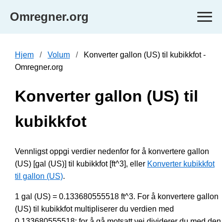
Omregner.org
Hjem
Volum
Konverter gallon (US) til kubikkfot -
Omregner.org
Konverter gallon (US) til
kubikkfot
Vennligst oppgi verdier nedenfor for å konvertere gallon
(US) [gal (US)] til kubikkfot [ft^3], eller
Konverter kubikkfot
til gallon (US)
.
1 gal (US) = 0.133680555518 ft^3. For å konvertere gallon
(US) til kubikkfot multipliserer du verdien med
0.133680555518; for å gå motsatt vei dividerer du med den