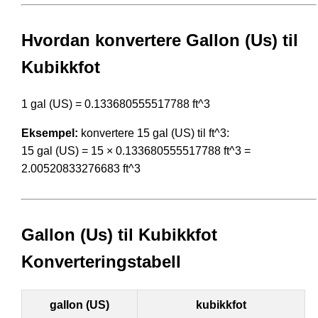
Hvordan konvertere Gallon (Us) til
Kubikkfot
1 gal (US) = 0.133680555517788 ft^3
Eksempel:
konvertere 15 gal (US) til ft^3:
15 gal (US) = 15 × 0.133680555517788 ft^3 =
2.00520833276683 ft^3
Gallon (Us) til Kubikkfot
Konverteringstabell
gallon (US)
kubikkfot