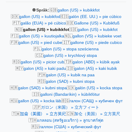
🇬🇧
🌐 Språk:
gallon (US) » kubikkfot
🇩🇰
🇪🇸
gallon (US) » kubikfod
galón (EE. UU.) » pie cúbico
🇵🇹
🇩🇪
galão (EUA) » pé cúbico
Gallone (US) » Kubikfuß
🇳🇴
🇸🇪
gallon (US) » kubikkfot
gallon (US) » kubikfot
🇫🇮
🇳🇱
gallon (US) » kuutiojalka
gallon (VS) » kubieke voet
🇫🇷
🇮🇹
gallon (US) » pied cube
gallone (US) » piede cubico
🇵🇱
galon (US) » stopa sześcienna
🇨🇿
galon (US) » krychlový stopa
🇷🇴
🇹🇷
gallon (US) » picior cub
galon (ABD) » kübik ayak
🇲🇾
🇮🇩
galon (AS) » kaki padu
galon (AS) » kaki kubik
🇵🇭
galon (US) » kubik na paa
🇷🇸
galon (SAD) » kubni stopa
🇭🇷
🇸🇰
galon (SAD) » kubni stopa
galón (US) » kocka stopa
🇮🇸
galloni (Bandaríkin) » kúbíkfótur
🇭🇺
🇧🇬
gallon (US) » kocka láb
галон (САЩ) » кубичен фут
🇯🇵
ガロン（米国） » 立方フィート
🇹🇼
🇨🇳
加侖（美國） » 立方英尺
加仑（美国） » 立方英尺
🇹🇭
แกลลอน (สหรัฐอเมริกา) » ลูกบาศก์ฟุต
🇷🇺
галлон (США) » кубический фут